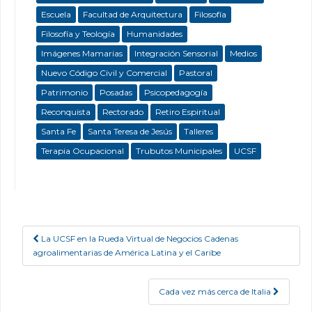
Escuela
Facultad de Arquitectura
Filosofía
Filosofía y Teología
Humanidades
Imágenes Mamarias
Integración Sensorial
Medios
Nuevo Código Civil y Comercial
Pastoral
Patrimonio
Posadas
Psicopedagogía
Reconquista
Rectorado
Retiro Espiritual
Santa Fe
Santa Teresa de Jesús
Talleres
Terapia Ocupacional
Trubutos Municipales
UCSF
La UCSF en la Rueda Virtual de Negocios Cadenas
Post navigation
agroalimentarias de América Latina y el Caribe
Cada vez más cerca de Italia