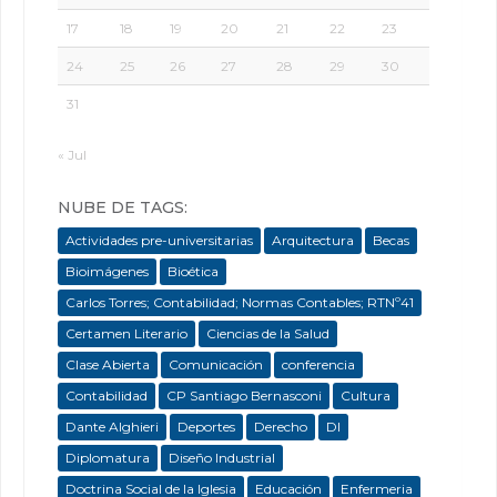
17
18
19
20
21
22
23
24
25
26
27
28
29
30
31
« Jul
NUBE DE TAGS:
Actividades pre-universitarias
Arquitectura
Becas
Bioimágenes
Bioética
Carlos Torres; Contabilidad; Normas Contables; RTNº41
Certamen Literario
Ciencias de la Salud
Clase Abierta
Comunicación
conferencia
Contabilidad
CP Santiago Bernasconi
Cultura
Dante Alghieri
Deportes
Derecho
DI
Diplomatura
Diseño Industrial
Doctrina Social de la Iglesia
Educación
Enfermeria