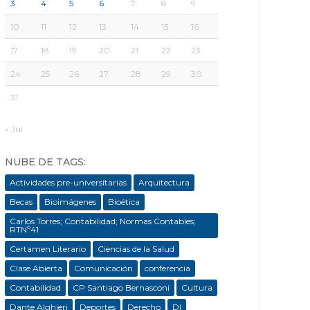
3
4
5
6
7
8
9
10
11
12
13
14
15
16
17
18
19
20
21
22
23
24
25
26
27
28
29
30
31
« Jul
NUBE DE TAGS:
Actividades pre-universitarias
Arquitectura
Becas
Bioimágenes
Bioética
Carlos Torres; Contabilidad; Normas Contables;
RTNº41
Certamen Literario
Ciencias de la Salud
Clase Abierta
Comunicación
conferencia
Contabilidad
CP Santiago Bernasconi
Cultura
Dante Alghieri
Deportes
Derecho
DI