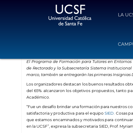
LA UC
Concluyó la capacitación para Tut
CAMPU
3 de agosto de 2023
Volver
El Programa de Formación para Tutores en Entornos 
de Rectorado y la Subsecretaría Sistema Institucional
marco, también se entregarán las primeras Insignias D
Los organizadores destacan los buenos resultados obten
del 65% alcanzaron los objetivos propuestos, tanto pa
Académico.
“Fue un desafío brindar una formación para nuestros co
satisfactoria y productiva para el equipo
SIED
. Cosas p
que estamos encaminados y motivados para continuar b
en la UCSF”, expresa la subsecretaria SIED, Prof. Myri