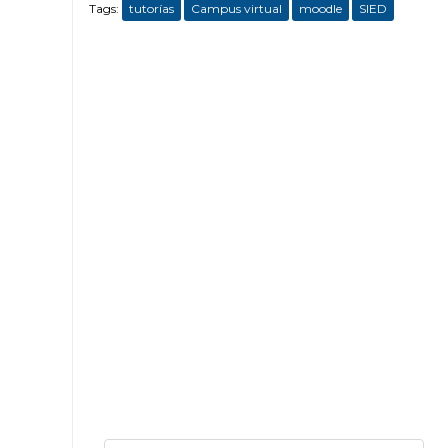
Tags:
tutorías
Campus virtual
moodle
SIED