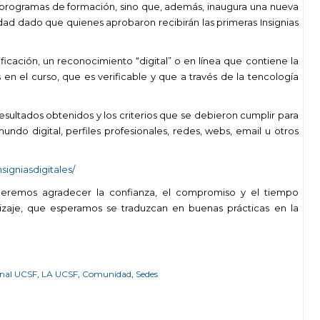
 de programas de formación, sino que, además, inaugura una nueva
idad dado que quienes aprobaron recibirán las primeras Insignias
icación, un reconocimiento “digital” o en línea que contiene la
en el curso, que es verificable y que a través de la tencología
resultados obtenidos y los criterios que se debieron cumplir para
ndo digital, perfiles profesionales, redes, webs, email u otros
signiasdigitales/
queremos a
gradecer la confianza, el compromiso y el tiempo
izaje, que esperamos se traduzcan en buenas prácticas en la
nal UCSF
,
LA UCSF
,
Comunidad
,
Sedes