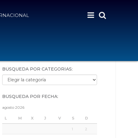
ERNACIONAL
BÚSQUEDA POR PALABRAS:
BÚSQUEDA POR CATEGORÍAS:
Búsqueda por categorías:
BÚSQUEDA POR FECHA:
agosto 2026
L
M
X
J
V
S
D
1
2