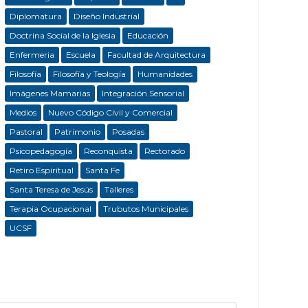
Diplomatura
Diseño Industrial
Doctrina Social de la Iglesia
Educación
Enfermeria
Escuela
Facultad de Arquitectura
Filosofía
Filosofía y Teología
Humanidades
Imágenes Mamarias
Integración Sensorial
Medios
Nuevo Código Civil y Comercial
Pastoral
Patrimonio
Posadas
Psicopedagogía
Reconquista
Rectorado
Retiro Espiritual
Santa Fe
Santa Teresa de Jesús
Talleres
Terapia Ocupacional
Trubutos Municipales
UCSF