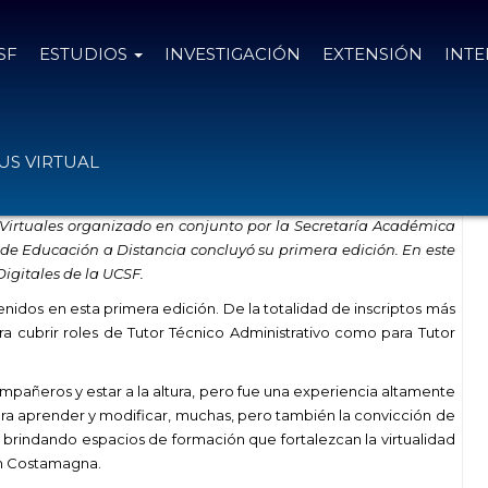
SF
ESTUDIOS
INVESTIGACIÓN
EXTENSIÓN
INT
ores en Entornos Virtuales
S VIRTUAL
Virtuales organizado en conjunto por la Secretaría Académica
 de Educación a Distancia concluyó su primera edición. En este
igitales de la UCSF.
idos en esta primera edición. De la totalidad de inscriptos más
ra cubrir roles de Tutor Técnico Administrativo como para Tutor
mpañeros y estar a la altura, pero fue una experiencia altamente
ara aprender y modificar, muchas, pero también la convicción de
rindando espacios de formación que fortalezcan la virtualidad
am Costamagna.