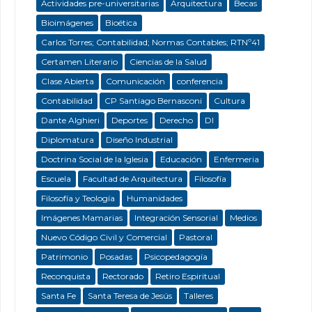
Actividades pre-universitarias
Arquitectura
Becas
Bioimágenes
Bioética
Carlos Torres; Contabilidad; Normas Contables; RTNº41
Certamen Literario
Ciencias de la Salud
Clase Abierta
Comunicación
conferencia
Contabilidad
CP Santiago Bernasconi
Cultura
Dante Alghieri
Deportes
Derecho
DI
Diplomatura
Diseño Industrial
Doctrina Social de la Iglesia
Educación
Enfermeria
Escuela
Facultad de Arquitectura
Filosofía
Filosofía y Teología
Humanidades
Imágenes Mamarias
Integración Sensorial
Medios
Nuevo Código Civil y Comercial
Pastoral
Patrimonio
Posadas
Psicopedagogía
Reconquista
Rectorado
Retiro Espiritual
Santa Fe
Santa Teresa de Jesús
Talleres