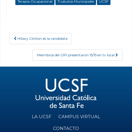
Terapia Ocupacional
Trubutos Municipales
UCSF
Hillary Clinton es la candidata
Post navigation
Miembros del OPI presentaron 15/15 en tv local
LA UCSF
CAMPUS VIRTUAL
CONTACTO