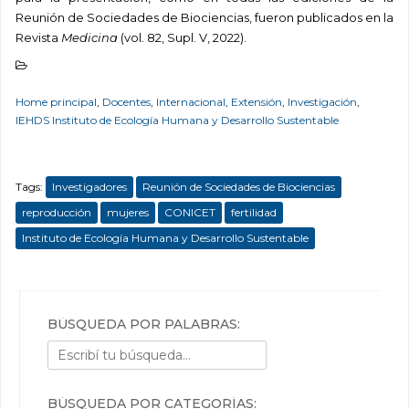
Reunión de Sociedades de Biociencias, fueron publicados en la
Revista
Medicina
(vol. 82, Supl. V, 2022).
Home principal
,
Docentes
,
Internacional
,
Extensión
,
Investigación
,
IEHDS Instituto de Ecología Humana y Desarrollo Sustentable
Tags:
Investigadores
Reunión de Sociedades de Biociencias
reproducción
mujeres
CONICET
fertilidad
Instituto de Ecología Humana y Desarrollo Sustentable
BÚSQUEDA POR PALABRAS:
BÚSQUEDA POR CATEGORÍAS: