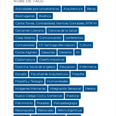
NUBE DE TAGS:
Actividades pre-universitarias
Arquitectura
Becas
Bioimágenes
Bioética
Carlos Torres; Contabilidad; Normas Contables; RTNº41
Certamen Literario
Ciencias de la Salud
Clase Abierta
Comunicación
conferencia
Contabilidad
CP Santiago Bernasconi
Cultura
Dante Alghieri
Deportes
Derecho
DI
Diplomatura
Diseño Industrial
Doctrina Social de la Iglesia
Educación
Enfermeria
Escuela
Facultad de Arquitectura
Filosofía
Filosofía y Teología
Humanidades
Imágenes Mamarias
Integración Sensorial
Medios
Nuevo Código Civil y Comercial
Pastoral
Patrimonio
Posadas
Psicopedagogía
Reconquista
Rectorado
Retiro Espiritual