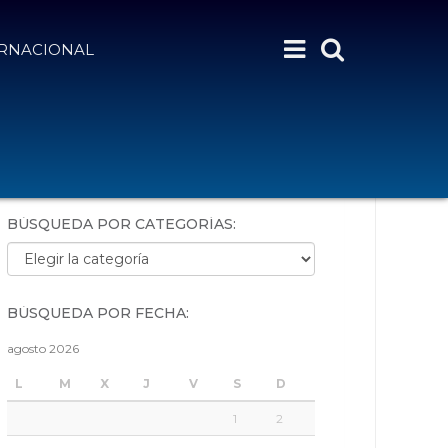
ERNACIONAL
BÚSQUEDA POR PALABRAS:
BÚSQUEDA POR CATEGORÍAS:
Búsqueda por categorías:
BÚSQUEDA POR FECHA:
agosto 2026
L
M
X
J
V
S
D
1
2