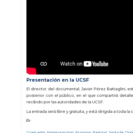
Presentación en la UCSF
El director del documental, Javier Pérez Battaglini, e
posterior con el público, en el que compartirá detal
recibido por las autoridades de la UCSF.
La entrada será libre y gratuita, y está dirigida a toda l
Graduados
,
Home principal
,
Alumnos
,
Pastoral
,
Santa Fe
,
Doc