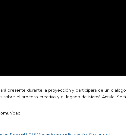
stará presente durante la proyección y participará de un diálogo
les sobre el proceso creativo y el legado de Mamá Antula. Será
a comunidad.
entes
,
Personal UCSF
,
Vicerrectorado de Formación
,
Comunidad
,