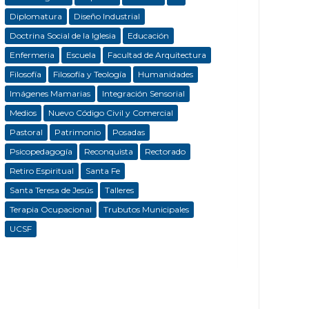
Diplomatura
Diseño Industrial
Doctrina Social de la Iglesia
Educación
Enfermeria
Escuela
Facultad de Arquitectura
Filosofía
Filosofía y Teología
Humanidades
Imágenes Mamarias
Integración Sensorial
Medios
Nuevo Código Civil y Comercial
Pastoral
Patrimonio
Posadas
Psicopedagogía
Reconquista
Rectorado
Retiro Espiritual
Santa Fe
Santa Teresa de Jesús
Talleres
Terapia Ocupacional
Trubutos Municipales
UCSF