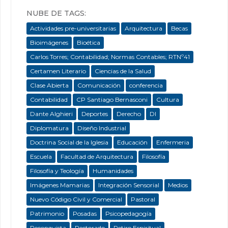
NUBE DE TAGS:
Actividades pre-universitarias
Arquitectura
Becas
Bioimágenes
Bioética
Carlos Torres; Contabilidad; Normas Contables; RTNº41
Certamen Literario
Ciencias de la Salud
Clase Abierta
Comunicación
conferencia
Contabilidad
CP Santiago Bernasconi
Cultura
Dante Alghieri
Deportes
Derecho
DI
Diplomatura
Diseño Industrial
Doctrina Social de la Iglesia
Educación
Enfermeria
Escuela
Facultad de Arquitectura
Filosofía
Filosofía y Teología
Humanidades
Imágenes Mamarias
Integración Sensorial
Medios
Nuevo Código Civil y Comercial
Pastoral
Patrimonio
Posadas
Psicopedagogía
Reconquista
Rectorado
Retiro Espiritual