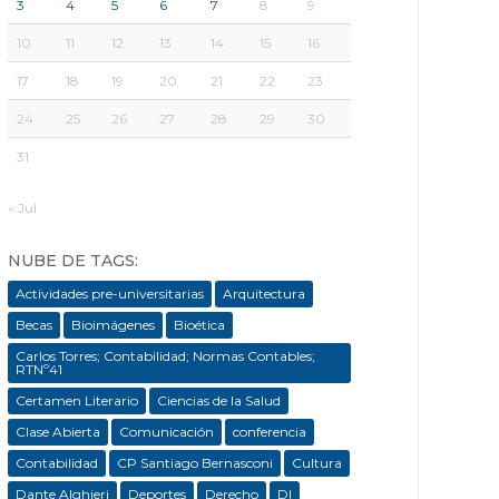
3
4
5
6
7
8
9
10
11
12
13
14
15
16
17
18
19
20
21
22
23
24
25
26
27
28
29
30
31
« Jul
NUBE DE TAGS:
Actividades pre-universitarias
Arquitectura
Becas
Bioimágenes
Bioética
Carlos Torres; Contabilidad; Normas Contables;
RTNº41
Certamen Literario
Ciencias de la Salud
Clase Abierta
Comunicación
conferencia
Contabilidad
CP Santiago Bernasconi
Cultura
Dante Alghieri
Deportes
Derecho
DI