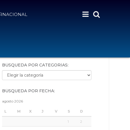
ERNACIONAL
BÚSQUEDA POR PALABRAS:
BÚSQUEDA POR CATEGORÍAS:
Búsqueda por categorías:
BÚSQUEDA POR FECHA:
agosto 2026
L
M
X
J
V
S
D
1
2