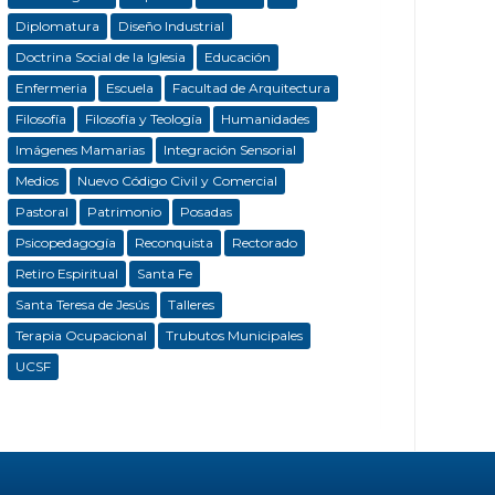
Diplomatura
Diseño Industrial
Doctrina Social de la Iglesia
Educación
Enfermeria
Escuela
Facultad de Arquitectura
Filosofía
Filosofía y Teología
Humanidades
Imágenes Mamarias
Integración Sensorial
Medios
Nuevo Código Civil y Comercial
Pastoral
Patrimonio
Posadas
Psicopedagogía
Reconquista
Rectorado
Retiro Espiritual
Santa Fe
Santa Teresa de Jesús
Talleres
Terapia Ocupacional
Trubutos Municipales
UCSF