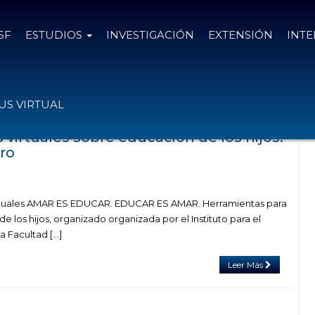
SF
ESTUDIOS
INVESTIGACIÓN
EXTENSIÓN
INT
on el tag padres y pantallas
S VIRTUAL
s virtuales sobre educación de los hijos:
ro
 virtuales AMAR ES EDUCAR. EDUCAR ES AMAR. Herramientas para
e los hijos, organizado organizada por el Instituto para el
la Facultad […]
Leer Más