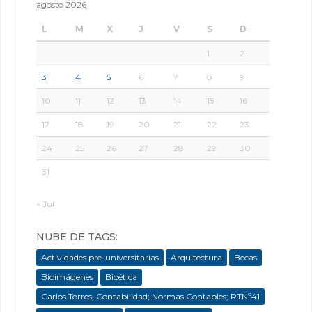
agosto 2026
L
M
X
J
V
S
D
1
2
3
4
5
6
7
8
9
10
11
12
13
14
15
16
17
18
19
20
21
22
23
24
25
26
27
28
29
30
31
« Jul
NUBE DE TAGS:
Actividades pre-universitarias
Arquitectura
Becas
Bioimágenes
Bioética
Carlos Torres; Contabilidad; Normas Contables; RTNº41