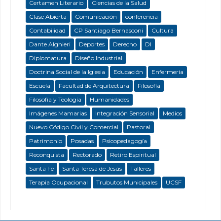
Certamen Literario
Ciencias de la Salud
Clase Abierta
Comunicación
conferencia
Contabilidad
CP Santiago Bernasconi
Cultura
Dante Alghieri
Deportes
Derecho
DI
Diplomatura
Diseño Industrial
Doctrina Social de la Iglesia
Educación
Enfermeria
Escuela
Facultad de Arquitectura
Filosofía
Filosofía y Teología
Humanidades
Imágenes Mamarias
Integración Sensorial
Medios
Nuevo Código Civil y Comercial
Pastoral
Patrimonio
Posadas
Psicopedagogía
Reconquista
Rectorado
Retiro Espiritual
Santa Fe
Santa Teresa de Jesús
Talleres
Terapia Ocupacional
Trubutos Municipales
UCSF