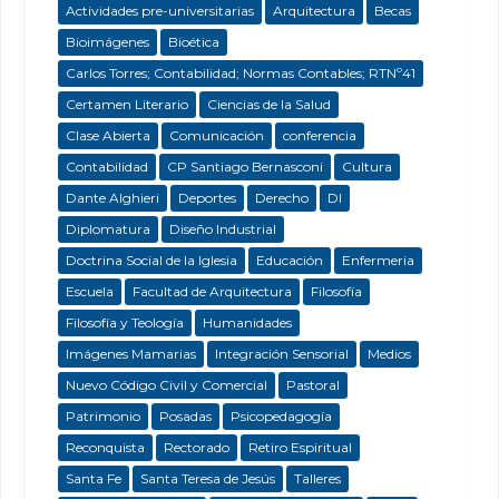
Actividades pre-universitarias
Arquitectura
Becas
Bioimágenes
Bioética
Carlos Torres; Contabilidad; Normas Contables; RTNº41
Certamen Literario
Ciencias de la Salud
Clase Abierta
Comunicación
conferencia
Contabilidad
CP Santiago Bernasconi
Cultura
Dante Alghieri
Deportes
Derecho
DI
Diplomatura
Diseño Industrial
Doctrina Social de la Iglesia
Educación
Enfermeria
Escuela
Facultad de Arquitectura
Filosofía
Filosofía y Teología
Humanidades
Imágenes Mamarias
Integración Sensorial
Medios
Nuevo Código Civil y Comercial
Pastoral
Patrimonio
Posadas
Psicopedagogía
Reconquista
Rectorado
Retiro Espiritual
Santa Fe
Santa Teresa de Jesús
Talleres