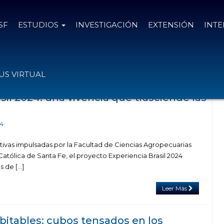
SF
ESTUDIOS
INVESTIGACIÓN
EXTENSIÓN
INT
ag Proyecto de Extensión de Cátedra
S VIRTUAL
sil 2024: una vivencia que trasciende las
24
ativas impulsadas por la Facultad de Ciencias Agropecuarias
Católica de Santa Fe, el proyecto Experiencia Brasil 2024
s de […]
Leer Más
itables: cubos tensados en los