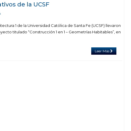
ativos de la UCSF
4
tectura 1 de la Universidad Católica de Santa Fe (UCSF) llevaron
ecto titulado “Construcción 1 en 1 – Geometrías Habitables”, en
Leer Más