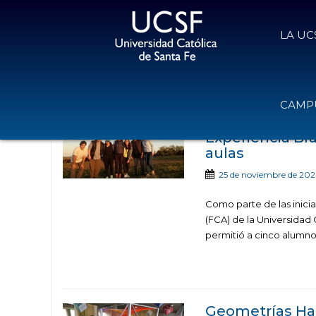
LA UC
Noticias publicadas con el t
CAMPU
Experiencia Bra
aulas
25 de noviembre de 20
Como parte de las inici
(FCA) de la Universidad 
permitió a cinco alumno
Geometrías Hab