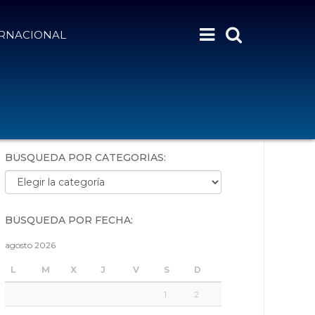
ERNACIONAL
BÚSQUEDA POR PALABRAS:
BÚSQUEDA POR CATEGORÍAS:
Búsqueda por categorías:
BÚSQUEDA POR FECHA:
agosto 2026
L
M
X
J
V
S
D
1
2