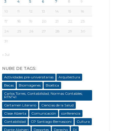
3
4
5
6
7
8
9
10
11
12
13
14
15
16
17
18
19
20
21
22
23
24
25
26
27
28
29
30
31
« Jul
NUBE DE TAGS:
Actividades pre-universitarias
Arquitectura
Becas
Bioimágenes
Bioética
Carlos Torres; Contabilidad; Normas Contables;
RTNº41
Certamen Literario
Ciencias de la Salud
Clase Abierta
Comunicación
conferencia
Contabilidad
CP Santiago Bernasconi
Cultura
Dante Alghieri
Deportes
Derecho
DI