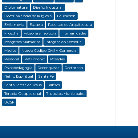
Diplomatura
Diseño Industrial
Doctrina Social de la Iglesia
Educación
Enfermeria
Escuela
Facultad de Arquitectura
Filosofía
Filosofía y Teología
Humanidades
Imágenes Mamarias
Integración Sensorial
Medios
Nuevo Código Civil y Comercial
Pastoral
Patrimonio
Posadas
Psicopedagogía
Reconquista
Rectorado
Retiro Espiritual
Santa Fe
Santa Teresa de Jesús
Talleres
Terapia Ocupacional
Trubutos Municipales
UCSF