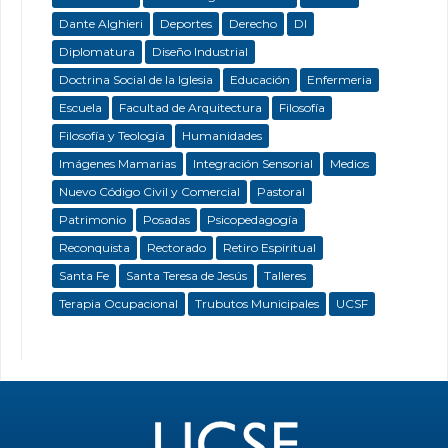
Dante Alghieri
Deportes
Derecho
DI
Diplomatura
Diseño Industrial
Doctrina Social de la Iglesia
Educación
Enfermeria
Escuela
Facultad de Arquitectura
Filosofía
Filosofía y Teología
Humanidades
Imágenes Mamarias
Integración Sensorial
Medios
Nuevo Código Civil y Comercial
Pastoral
Patrimonio
Posadas
Psicopedagogía
Reconquista
Rectorado
Retiro Espiritual
Santa Fe
Santa Teresa de Jesús
Talleres
Terapia Ocupacional
Trubutos Municipales
UCSF