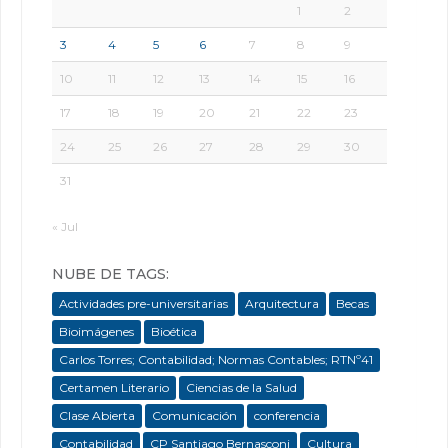
1
2
3
4
5
6
7
8
9
10
11
12
13
14
15
16
17
18
19
20
21
22
23
24
25
26
27
28
29
30
31
« Jul
NUBE DE TAGS:
Actividades pre-universitarias
Arquitectura
Becas
Bioimágenes
Bioética
Carlos Torres; Contabilidad; Normas Contables; RTNº41
Certamen Literario
Ciencias de la Salud
Clase Abierta
Comunicación
conferencia
Contabilidad
CP Santiago Bernasconi
Cultura