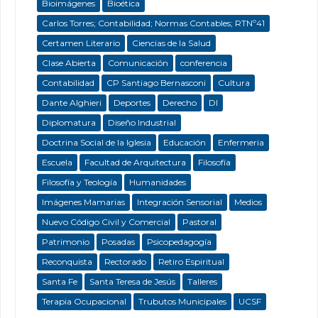
Bioimágenes
Bioética
Carlos Torres; Contabilidad; Normas Contables; RTNº41
Certamen Literario
Ciencias de la Salud
Clase Abierta
Comunicación
conferencia
Contabilidad
CP Santiago Bernasconi
Cultura
Dante Alghieri
Deportes
Derecho
DI
Diplomatura
Diseño Industrial
Doctrina Social de la Iglesia
Educación
Enfermeria
Escuela
Facultad de Arquitectura
Filosofía
Filosofía y Teología
Humanidades
Imágenes Mamarias
Integración Sensorial
Medios
Nuevo Código Civil y Comercial
Pastoral
Patrimonio
Posadas
Psicopedagogía
Reconquista
Rectorado
Retiro Espiritual
Santa Fe
Santa Teresa de Jesús
Talleres
Terapia Ocupacional
Trubutos Municipales
UCSF