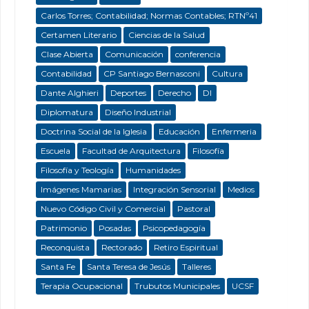
Carlos Torres; Contabilidad; Normas Contables; RTNº41
Certamen Literario
Ciencias de la Salud
Clase Abierta
Comunicación
conferencia
Contabilidad
CP Santiago Bernasconi
Cultura
Dante Alghieri
Deportes
Derecho
DI
Diplomatura
Diseño Industrial
Doctrina Social de la Iglesia
Educación
Enfermeria
Escuela
Facultad de Arquitectura
Filosofía
Filosofía y Teología
Humanidades
Imágenes Mamarias
Integración Sensorial
Medios
Nuevo Código Civil y Comercial
Pastoral
Patrimonio
Posadas
Psicopedagogía
Reconquista
Rectorado
Retiro Espiritual
Santa Fe
Santa Teresa de Jesús
Talleres
Terapia Ocupacional
Trubutos Municipales
UCSF