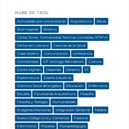
NUBE DE TAGS:
Actividades pre-universitarias
Arquitectura
Becas
Bioimágenes
Bioética
Carlos Torres; Contabilidad; Normas Contables; RTNº41
Certamen Literario
Ciencias de la Salud
Clase Abierta
Comunicación
conferencia
Contabilidad
CP Santiago Bernasconi
Cultura
Dante Alghieri
Deportes
Derecho
DI
Diplomatura
Diseño Industrial
Doctrina Social de la Iglesia
Educación
Enfermeria
Escuela
Facultad de Arquitectura
Filosofía
Filosofía y Teología
Humanidades
Imágenes Mamarias
Integración Sensorial
Medios
Nuevo Código Civil y Comercial
Pastoral
Patrimonio
Posadas
Psicopedagogía