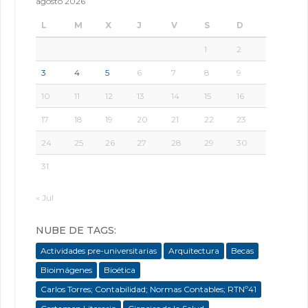
agosto 2026
L
M
X
J
V
S
D
1
2
3
4
5
6
7
8
9
10
11
12
13
14
15
16
17
18
19
20
21
22
23
24
25
26
27
28
29
30
31
« Jul
NUBE DE TAGS:
Actividades pre-universitarias
Arquitectura
Becas
Bioimágenes
Bioética
Carlos Torres; Contabilidad; Normas Contables; RTNº41