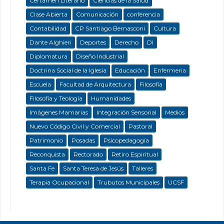
Certamen Literario
Ciencias de la Salud
Clase Abierta
Comunicación
conferencia
Contabilidad
CP Santiago Bernasconi
Cultura
Dante Alghieri
Deportes
Derecho
DI
Diplomatura
Diseño Industrial
Doctrina Social de la Iglesia
Educación
Enfermeria
Escuela
Facultad de Arquitectura
Filosofía
Filosofía y Teología
Humanidades
Imágenes Mamarias
Integración Sensorial
Medios
Nuevo Código Civil y Comercial
Pastoral
Patrimonio
Posadas
Psicopedagogía
Reconquista
Rectorado
Retiro Espiritual
Santa Fe
Santa Teresa de Jesús
Talleres
Terapia Ocupacional
Trubutos Municipales
UCSF