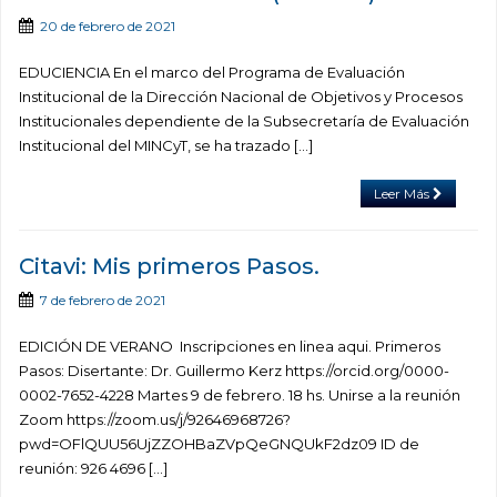
20 de febrero de 2021
EDUCIENCIA En el marco del Programa de Evaluación
Institucional de la Dirección Nacional de Objetivos y Procesos
Institucionales dependiente de la Subsecretaría de Evaluación
Institucional del MINCyT, se ha trazado […]
Leer Más
Citavi: Mis primeros Pasos.
7 de febrero de 2021
EDICIÓN DE VERANO Inscripciones en linea aqui. Primeros
Pasos: Disertante: Dr. Guillermo Kerz https://orcid.org/0000-
0002-7652-4228 Martes 9 de febrero. 18 hs. Unirse a la reunión
Zoom https://zoom.us/j/92646968726?
pwd=OFlQUU56UjZZOHBaZVpQeGNQUkF2dz09 ID de
reunión: 926 4696 […]