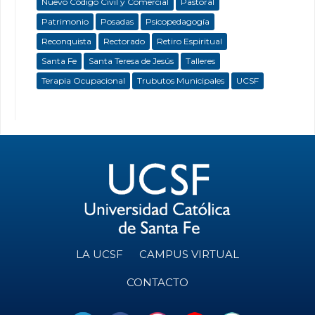
Nuevo Código Civil y Comercial
Pastoral
Patrimonio
Posadas
Psicopedagogía
Reconquista
Rectorado
Retiro Espiritual
Santa Fe
Santa Teresa de Jesús
Talleres
Terapia Ocupacional
Trubutos Municipales
UCSF
LA UCSF
CAMPUS VIRTUAL
CONTACTO