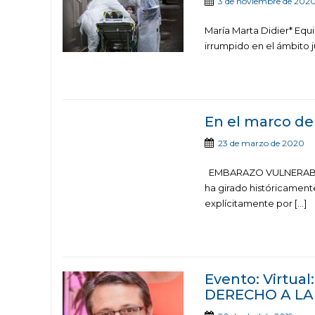
3 de noviembre de 202
María Marta Didier* Equ
irrumpido en el ámbito ju
En el marco del
23 de marzo de 2020
EMBARAZO VULNERABLE E
ha girado históricamente
explícitamente por […]
Evento: Virtu
DERECHO A LA