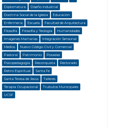
Diplomatura
Diseño Industrial
Doctrina Social de la Iglesia
Educación
Enfermeria
Escuela
Facultad de Arquitectura
Filosofía
Filosofía y Teología
Humanidades
Imágenes Mamarias
Integración Sensorial
Medios
Nuevo Código Civil y Comercial
Pastoral
Patrimonio
Posadas
Psicopedagogía
Reconquista
Rectorado
Retiro Espiritual
Santa Fe
Santa Teresa de Jesús
Talleres
Terapia Ocupacional
Trubutos Municipales
UCSF