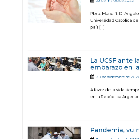
23 de marzo de 2022
Pbro. Mario R. D’ Angelo
Universidad Católica de
país […]
La UCSF ante la
embarazo en la
30 de diciembre de 202
A favor de la vida siemp
en la República Argentina
Pandemia, vulne