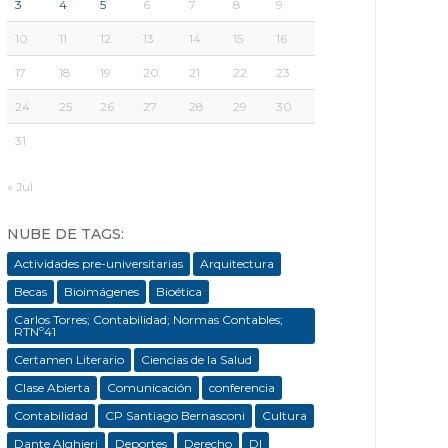
3
4
5
6
7
8
9
10
11
12
13
14
15
16
17
18
19
20
21
22
23
24
25
26
27
28
29
30
31
« Jul
NUBE DE TAGS:
Actividades pre-universitarias
Arquitectura
Becas
Bioimágenes
Bioética
Carlos Torres; Contabilidad; Normas Contables;
RTNº41
Certamen Literario
Ciencias de la Salud
Clase Abierta
Comunicación
conferencia
Contabilidad
CP Santiago Bernasconi
Cultura
Dante Alghieri
Deportes
Derecho
DI