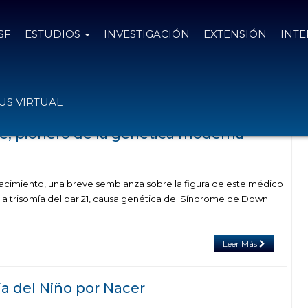
SF
ESTUDIOS
INVESTIGACIÓN
EXTENSIÓN
INT
on el tag derecho a la vida
S VIRTUAL
, pionero de la genética moderna
nacimiento, una breve semblanza sobre la figura de este médico
 la trisomía del par 21, causa genética del Síndrome de Down.
Leer Más
ía del Niño por Nacer