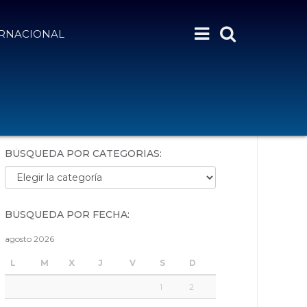
ERNACIONAL
BÚSQUEDA POR PALABRAS:
BÚSQUEDA POR CATEGORÍAS:
Búsqueda por categorías:
BÚSQUEDA POR FECHA:
agosto 2026
L
M
X
J
V
S
D
1
2