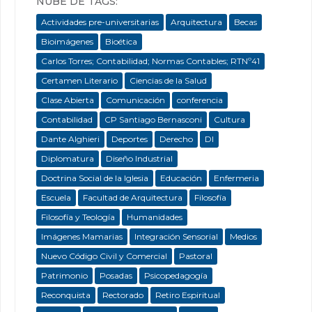
NUBE DE TAGS:
Actividades pre-universitarias
Arquitectura
Becas
Bioimágenes
Bioética
Carlos Torres; Contabilidad; Normas Contables; RTNº41
Certamen Literario
Ciencias de la Salud
Clase Abierta
Comunicación
conferencia
Contabilidad
CP Santiago Bernasconi
Cultura
Dante Alghieri
Deportes
Derecho
DI
Diplomatura
Diseño Industrial
Doctrina Social de la Iglesia
Educación
Enfermeria
Escuela
Facultad de Arquitectura
Filosofía
Filosofía y Teología
Humanidades
Imágenes Mamarias
Integración Sensorial
Medios
Nuevo Código Civil y Comercial
Pastoral
Patrimonio
Posadas
Psicopedagogía
Reconquista
Rectorado
Retiro Espiritual