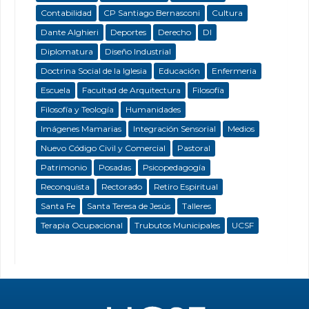
Contabilidad
CP Santiago Bernasconi
Cultura
Dante Alghieri
Deportes
Derecho
DI
Diplomatura
Diseño Industrial
Doctrina Social de la Iglesia
Educación
Enfermeria
Escuela
Facultad de Arquitectura
Filosofía
Filosofía y Teología
Humanidades
Imágenes Mamarias
Integración Sensorial
Medios
Nuevo Código Civil y Comercial
Pastoral
Patrimonio
Posadas
Psicopedagogía
Reconquista
Rectorado
Retiro Espiritual
Santa Fe
Santa Teresa de Jesús
Talleres
Terapia Ocupacional
Trubutos Municipales
UCSF