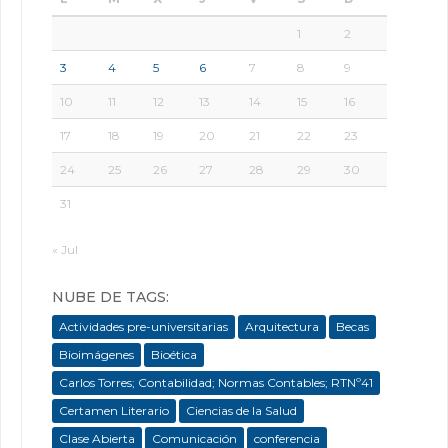
1
2
3
4
5
6
7
8
9
10
11
12
13
14
15
16
17
18
19
20
21
22
23
24
25
26
27
28
29
30
31
« Jul
NUBE DE TAGS:
Actividades pre-universitarias
Arquitectura
Becas
Bioimágenes
Bioética
Carlos Torres; Contabilidad; Normas Contables; RTNº41
Certamen Literario
Ciencias de la Salud
Clase Abierta
Comunicación
conferencia