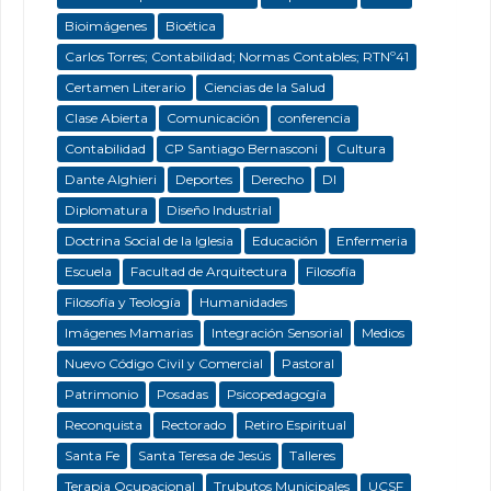
Bioimágenes
Bioética
Carlos Torres; Contabilidad; Normas Contables; RTNº41
Certamen Literario
Ciencias de la Salud
Clase Abierta
Comunicación
conferencia
Contabilidad
CP Santiago Bernasconi
Cultura
Dante Alghieri
Deportes
Derecho
DI
Diplomatura
Diseño Industrial
Doctrina Social de la Iglesia
Educación
Enfermeria
Escuela
Facultad de Arquitectura
Filosofía
Filosofía y Teología
Humanidades
Imágenes Mamarias
Integración Sensorial
Medios
Nuevo Código Civil y Comercial
Pastoral
Patrimonio
Posadas
Psicopedagogía
Reconquista
Rectorado
Retiro Espiritual
Santa Fe
Santa Teresa de Jesús
Talleres
Terapia Ocupacional
Trubutos Municipales
UCSF