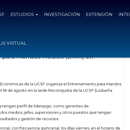
SF
ESTUDIOS
INVESTIGACIÓN
EXTENSIÓN
INT
das con el tag gerentes
S VIRTUAL
 para Mandos Medios (EMM) en
s Económicas de la UCSF organiza el Entrenamiento para Mandos
 el 18 de agosto en la sede Reconquista de la UCSF (Ludueña
s tengan perfil de liderazgo, como gerentes de
dos medios, jefes, supervisores y otros puestos que tengan
esultados y gestión de recursos.
cial, con frecuencia quincenal, los días viernes, en el horario de