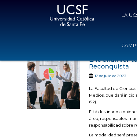
LA UC
Noticias publica
CAMPU
Entrenamiento
Reconquista
12 de julio de 2023
La Facultad de Ciencia
Medios, que dará inicio
612).
Está destinado a quiene
área, responsables, man
responsabilidad sobre r
La modalidad será presen