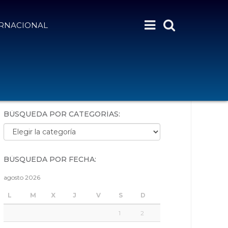
ERNACIONAL
BÚSQUEDA POR PALABRAS:
BÚSQUEDA POR CATEGORÍAS:
Búsqueda por categorías:
BÚSQUEDA POR FECHA:
agosto 2026
L
M
X
J
V
S
D
1
2