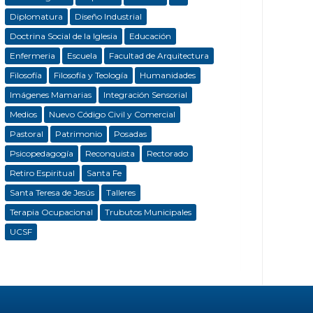
Diplomatura
Diseño Industrial
Doctrina Social de la Iglesia
Educación
Enfermeria
Escuela
Facultad de Arquitectura
Filosofía
Filosofía y Teología
Humanidades
Imágenes Mamarias
Integración Sensorial
Medios
Nuevo Código Civil y Comercial
Pastoral
Patrimonio
Posadas
Psicopedagogía
Reconquista
Rectorado
Retiro Espiritual
Santa Fe
Santa Teresa de Jesús
Talleres
Terapia Ocupacional
Trubutos Municipales
UCSF