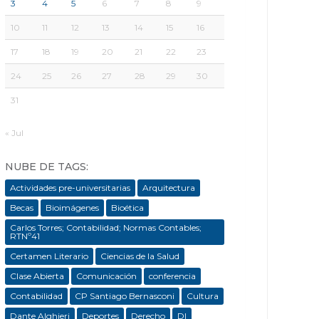
3
4
5
6
7
8
9
10
11
12
13
14
15
16
17
18
19
20
21
22
23
24
25
26
27
28
29
30
31
« Jul
NUBE DE TAGS:
Actividades pre-universitarias
Arquitectura
Becas
Bioimágenes
Bioética
Carlos Torres; Contabilidad; Normas Contables;
RTNº41
Certamen Literario
Ciencias de la Salud
Clase Abierta
Comunicación
conferencia
Contabilidad
CP Santiago Bernasconi
Cultura
Dante Alghieri
Deportes
Derecho
DI