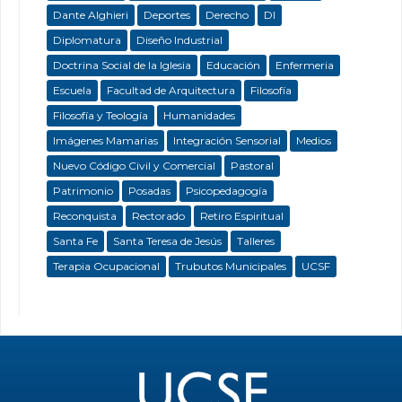
Dante Alghieri
Deportes
Derecho
DI
Diplomatura
Diseño Industrial
Doctrina Social de la Iglesia
Educación
Enfermeria
Escuela
Facultad de Arquitectura
Filosofía
Filosofía y Teología
Humanidades
Imágenes Mamarias
Integración Sensorial
Medios
Nuevo Código Civil y Comercial
Pastoral
Patrimonio
Posadas
Psicopedagogía
Reconquista
Rectorado
Retiro Espiritual
Santa Fe
Santa Teresa de Jesús
Talleres
Terapia Ocupacional
Trubutos Municipales
UCSF