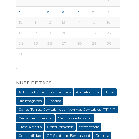
1
2
3
4
5
6
7
8
9
10
11
12
13
14
15
16
17
18
19
20
21
22
23
24
25
26
27
28
29
30
31
« Jul
NUBE DE TAGS:
Actividades pre-universitarias
Arquitectura
Becas
Bioimágenes
Bioética
Carlos Torres; Contabilidad; Normas Contables; RTNº41
Certamen Literario
Ciencias de la Salud
Clase Abierta
Comunicación
conferencia
Contabilidad
CP Santiago Bernasconi
Cultura