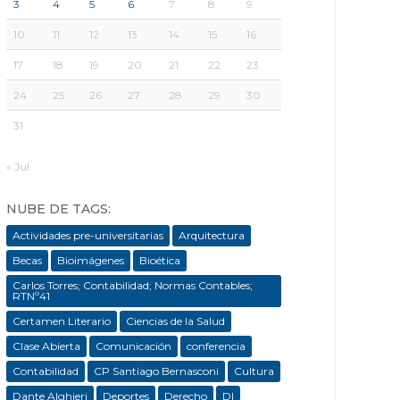
3
4
5
6
7
8
9
10
11
12
13
14
15
16
17
18
19
20
21
22
23
24
25
26
27
28
29
30
31
« Jul
NUBE DE TAGS:
Actividades pre-universitarias
Arquitectura
Becas
Bioimágenes
Bioética
Carlos Torres; Contabilidad; Normas Contables;
RTNº41
Certamen Literario
Ciencias de la Salud
Clase Abierta
Comunicación
conferencia
Contabilidad
CP Santiago Bernasconi
Cultura
Dante Alghieri
Deportes
Derecho
DI