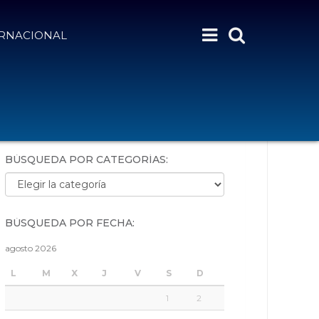
ERNACIONAL
BÚSQUEDA POR PALABRAS:
BÚSQUEDA POR CATEGORÍAS:
Búsqueda por categorías:
BÚSQUEDA POR FECHA:
agosto 2026
L
M
X
J
V
S
D
1
2