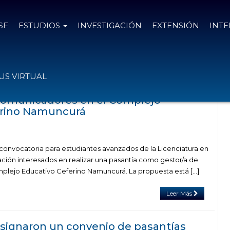
SF
ESTUDIOS
INVESTIGACIÓN
EXTENSIÓN
INT
n el tag pasantías educativas
S VIRTUAL
comunicadores en el Complejo
erino Namuncurá
 convocatoria para estudiantes avanzados de la Licenciatura en
ción interesados en realizar una pasantía como gestor/a de
mplejo Educativo Ceferino Namuncurá. La propuesta está […]
Leer Más
signaron un convenio de pasantías