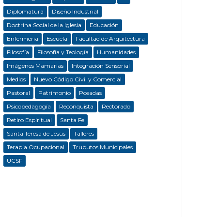
Diplomatura
Diseño Industrial
Doctrina Social de la Iglesia
Educación
Enfermeria
Escuela
Facultad de Arquitectura
Filosofía
Filosofía y Teología
Humanidades
Imágenes Mamarias
Integración Sensorial
Medios
Nuevo Código Civil y Comercial
Pastoral
Patrimonio
Posadas
Psicopedagogía
Reconquista
Rectorado
Retiro Espiritual
Santa Fe
Santa Teresa de Jesús
Talleres
Terapia Ocupacional
Trubutos Municipales
UCSF