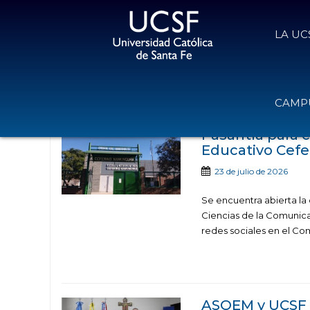
LA UC
Noticias publicadas co
CAMPU
Pasantía para 
Educativo Cef
23 de julio de 2026
Se encuentra abierta la
Ciencias de la Comunica
redes sociales en el Co
ASOEM y UCSF 