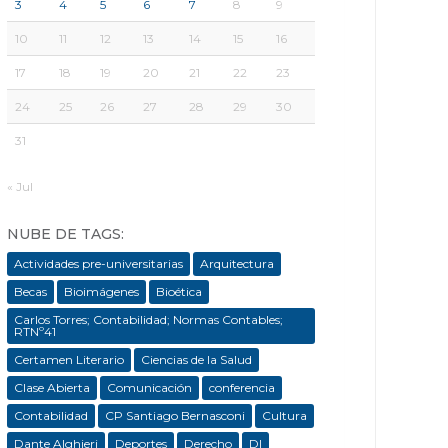
3
4
5
6
7
8
9
10
11
12
13
14
15
16
17
18
19
20
21
22
23
24
25
26
27
28
29
30
31
« Jul
NUBE DE TAGS:
Actividades pre-universitarias
Arquitectura
Becas
Bioimágenes
Bioética
Carlos Torres; Contabilidad; Normas Contables;
RTNº41
Certamen Literario
Ciencias de la Salud
Clase Abierta
Comunicación
conferencia
Contabilidad
CP Santiago Bernasconi
Cultura
Dante Alghieri
Deportes
Derecho
DI