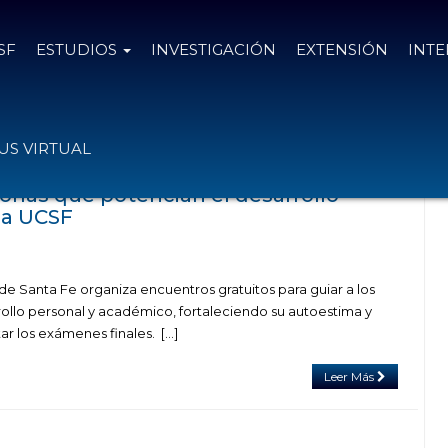
SF
ESTUDIOS
INVESTIGACIÓN
EXTENSIÓN
INT
adas con el tag tiempo
S VIRTUAL
orías que potencian el desarrollo
la UCSF
de Santa Fe organiza encuentros gratuitos para guiar a los
rollo personal y académico, fortaleciendo su autoestima y
ar los exámenes finales. […]
Leer Más