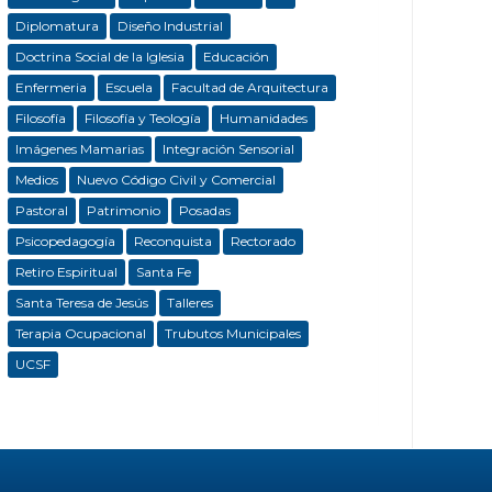
Diplomatura
Diseño Industrial
Doctrina Social de la Iglesia
Educación
Enfermeria
Escuela
Facultad de Arquitectura
Filosofía
Filosofía y Teología
Humanidades
Imágenes Mamarias
Integración Sensorial
Medios
Nuevo Código Civil y Comercial
Pastoral
Patrimonio
Posadas
Psicopedagogía
Reconquista
Rectorado
Retiro Espiritual
Santa Fe
Santa Teresa de Jesús
Talleres
Terapia Ocupacional
Trubutos Municipales
UCSF