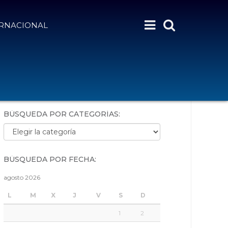
ERNACIONAL
BÚSQUEDA POR PALABRAS:
BÚSQUEDA POR CATEGORÍAS:
Búsqueda por categorías:
BÚSQUEDA POR FECHA:
agosto 2026
L
M
X
J
V
S
D
1
2