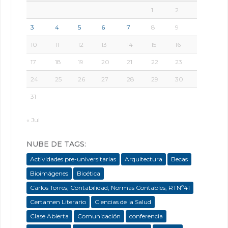
1
2
3
4
5
6
7
8
9
10
11
12
13
14
15
16
17
18
19
20
21
22
23
24
25
26
27
28
29
30
31
« Jul
NUBE DE TAGS:
Actividades pre-universitarias
Arquitectura
Becas
Bioimágenes
Bioética
Carlos Torres; Contabilidad; Normas Contables; RTNº41
Certamen Literario
Ciencias de la Salud
Clase Abierta
Comunicación
conferencia