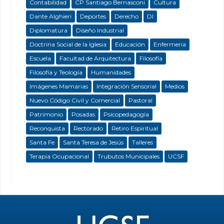
Contabilidad
CP Santiago Bernasconi
Cultura
Dante Alghieri
Deportes
Derecho
DI
Diplomatura
Diseño Industrial
Doctrina Social de la Iglesia
Educación
Enfermeria
Escuela
Facultad de Arquitectura
Filosofía
Filosofía y Teología
Humanidades
Imágenes Mamarias
Integración Sensorial
Medios
Nuevo Código Civil y Comercial
Pastoral
Patrimonio
Posadas
Psicopedagogía
Reconquista
Rectorado
Retiro Espiritual
Santa Fe
Santa Teresa de Jesús
Talleres
Terapia Ocupacional
Trubutos Municipales
UCSF