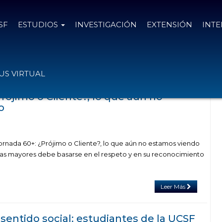
SF
ESTUDIOS
INVESTIGACIÓN
EXTENSIÓN
INT
s con el tag gerontologia
S VIRTUAL
rójimo o Cliente?, lo que aún no
o
ada 60+: ¿Prójimo o Cliente?, lo que aún no estamos viendo
nas mayores debe basarse en el respeto y en su reconocimiento
Leer Más
sentido social: estudiantes de la UCSF