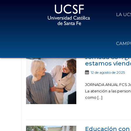
LA UC
Noticias publicada
CAMPU
Jornada 60+: ¿P
estamos viend
12 de agosto de 2025
JORNADA ANUAL FCS Jorn
La atención a las perso
como […]
Educación con 