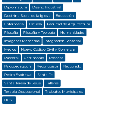
Diplomatura
Diseño Industrial
Doctrina Social de la Iglesia
Educación
Enfermeria
Escuela
Facultad de Arquitectura
Filosofía
Filosofía y Teología
Humanidades
Imágenes Mamarias
Integración Sensorial
Medios
Nuevo Código Civil y Comercial
Pastoral
Patrimonio
Posadas
Psicopedagogía
Reconquista
Rectorado
Retiro Espiritual
Santa Fe
Santa Teresa de Jesús
Talleres
Terapia Ocupacional
Trubutos Municipales
UCSF