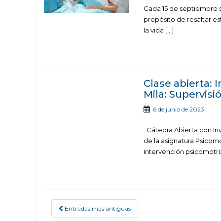
Cada 15 de septiembre s
propósito de resaltar es
la vida […]
Clase abierta: 
Mila: Supervis
6 de junio de 2023
Cátedra Abierta con Inv
de la asignatura Psicomo
intervención psicomotri
Entradas más antiguas
POSTS NAVIGATION