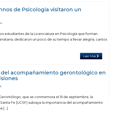
mnos de Psicología visitaron un
24
os estudiantes de la Licenciatura en Psicología que forman
versitaria, dedicaron un poco de su tiempo a llevar alegría, cantos
Leer Más
a del acompañamiento gerontológico en
isiones
4
 Gerontólogo, que se conmemora el 15 de septiembre, la
e Santa Fe (UCSF) subraya la importancia del acompañamiento
a […]