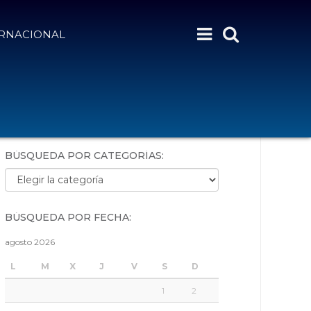
ERNACIONAL
BÚSQUEDA POR PALABRAS:
BÚSQUEDA POR CATEGORÍAS:
Búsqueda por categorías:
BÚSQUEDA POR FECHA:
agosto 2026
L
M
X
J
V
S
D
1
2