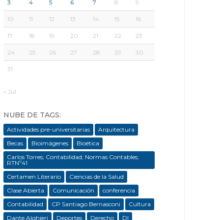
3
4
5
6
7
8
9
10
11
12
13
14
15
16
17
18
19
20
21
22
23
24
25
26
27
28
29
30
31
« Jul
NUBE DE TAGS:
Actividades pre-universitarias
Arquitectura
Becas
Bioimágenes
Bioética
Carlos Torres; Contabilidad; Normas Contables;
RTNº41
Certamen Literario
Ciencias de la Salud
Clase Abierta
Comunicación
conferencia
Contabilidad
CP Santiago Bernasconi
Cultura
Dante Alghieri
Deportes
Derecho
DI