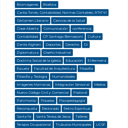
Bioimágenes
Bioética
Carlos Torres; Contabilidad; Normas Contables; RTNº41
Certamen Literario
Ciencias de la Salud
Clase Abierta
Comunicación
conferencia
Contabilidad
CP Santiago Bernasconi
Cultura
Dante Alghieri
Deportes
Derecho
DI
Diplomatura
Diseño Industrial
Doctrina Social de la Iglesia
Educación
Enfermeria
Escuela
Facultad de Arquitectura
Filosofía
Filosofía y Teología
Humanidades
Imágenes Mamarias
Integración Sensorial
Medios
Nuevo Código Civil y Comercial
Pastoral
Patrimonio
Posadas
Psicopedagogía
Reconquista
Rectorado
Retiro Espiritual
Santa Fe
Santa Teresa de Jesús
Talleres
Terapia Ocupacional
Trubutos Municipales
UCSF