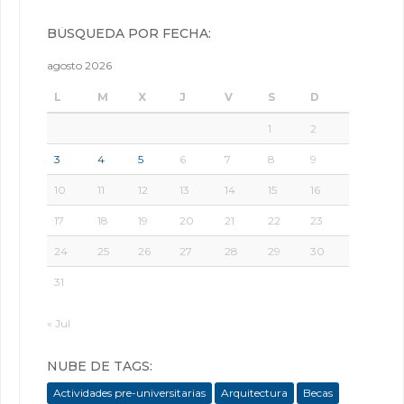
BÚSQUEDA POR FECHA:
agosto 2026
L
M
X
J
V
S
D
1
2
3
4
5
6
7
8
9
10
11
12
13
14
15
16
17
18
19
20
21
22
23
24
25
26
27
28
29
30
31
« Jul
NUBE DE TAGS:
Actividades pre-universitarias
Arquitectura
Becas