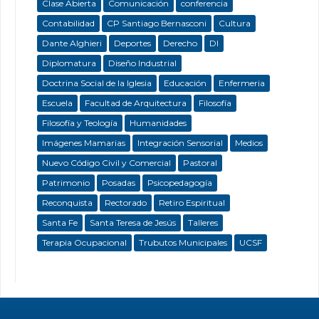
Clase Abierta
Comunicación
conferencia
Contabilidad
CP Santiago Bernasconi
Cultura
Dante Alghieri
Deportes
Derecho
DI
Diplomatura
Diseño Industrial
Doctrina Social de la Iglesia
Educación
Enfermeria
Escuela
Facultad de Arquitectura
Filosofía
Filosofía y Teología
Humanidades
Imágenes Mamarias
Integración Sensorial
Medios
Nuevo Código Civil y Comercial
Pastoral
Patrimonio
Posadas
Psicopedagogía
Reconquista
Rectorado
Retiro Espiritual
Santa Fe
Santa Teresa de Jesús
Talleres
Terapia Ocupacional
Trubutos Municipales
UCSF