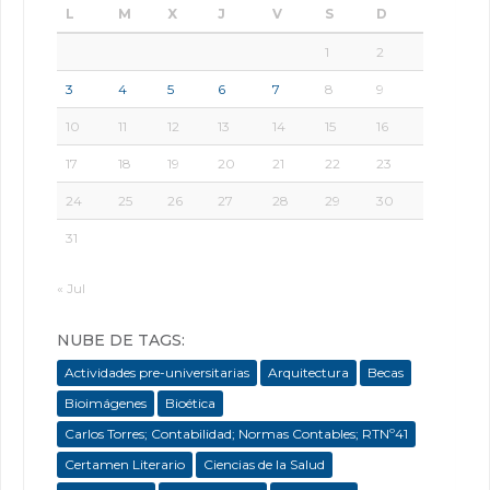
L
M
X
J
V
S
D
1
2
3
4
5
6
7
8
9
10
11
12
13
14
15
16
17
18
19
20
21
22
23
24
25
26
27
28
29
30
31
« Jul
NUBE DE TAGS:
Actividades pre-universitarias
Arquitectura
Becas
Bioimágenes
Bioética
Carlos Torres; Contabilidad; Normas Contables; RTNº41
Certamen Literario
Ciencias de la Salud