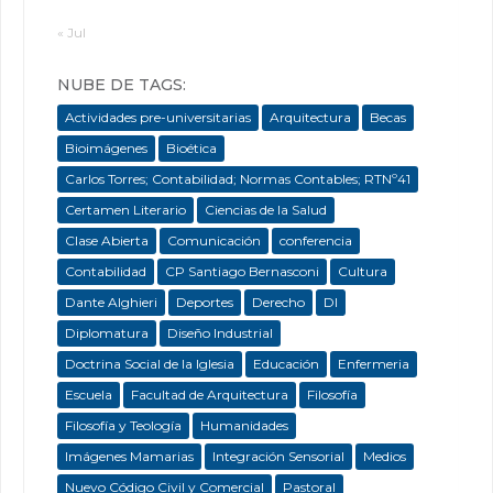
« Jul
NUBE DE TAGS:
Actividades pre-universitarias
Arquitectura
Becas
Bioimágenes
Bioética
Carlos Torres; Contabilidad; Normas Contables; RTNº41
Certamen Literario
Ciencias de la Salud
Clase Abierta
Comunicación
conferencia
Contabilidad
CP Santiago Bernasconi
Cultura
Dante Alghieri
Deportes
Derecho
DI
Diplomatura
Diseño Industrial
Doctrina Social de la Iglesia
Educación
Enfermeria
Escuela
Facultad de Arquitectura
Filosofía
Filosofía y Teología
Humanidades
Imágenes Mamarias
Integración Sensorial
Medios
Nuevo Código Civil y Comercial
Pastoral