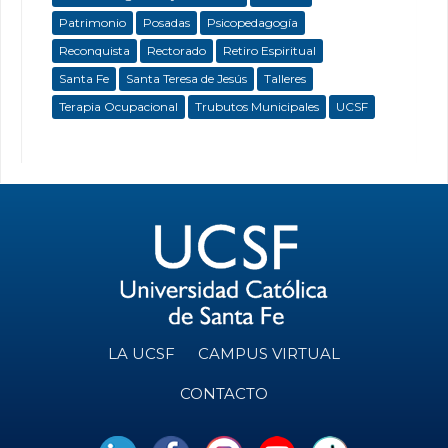
Patrimonio
Posadas
Psicopedagogía
Reconquista
Rectorado
Retiro Espiritual
Santa Fe
Santa Teresa de Jesús
Talleres
Terapia Ocupacional
Trubutos Municipales
UCSF
LA UCSF
CAMPUS VIRTUAL
CONTACTO