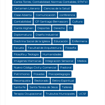
Carlos Torres; Contabilidad; Normas Contables; RTNº41
Certamen Literario
Ciencias de la Salud
Clase Abierta
Comunicación
conferencia
Contabilidad
CP Santiago Bernasconi
Cultura
Dante Alghieri
Deportes
Derecho
DI
Diplomatura
Diseño Industrial
Doctrina Social de la Iglesia
Educación
Enfermeria
Escuela
Facultad de Arquitectura
Filosofía
Filosofía y Teología
Humanidades
Imágenes Mamarias
Integración Sensorial
Medios
Nuevo Código Civil y Comercial
Pastoral
Patrimonio
Posadas
Psicopedagogía
Reconquista
Rectorado
Retiro Espiritual
Santa Fe
Santa Teresa de Jesús
Talleres
Terapia Ocupacional
Trubutos Municipales
UCSF