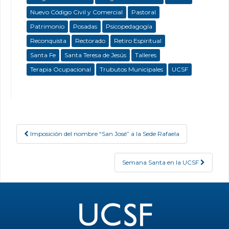
Nuevo Código Civil y Comercial
Pastoral
Patrimonio
Posadas
Psicopedagogía
Reconquista
Rectorado
Retiro Espiritual
Santa Fe
Santa Teresa de Jesús
Talleres
Terapia Ocupacional
Trubutos Municipales
UCSF
Imposición del nombre “San José” a la Sede Rafaela
Post navigation
Semana Santa en la UCSF