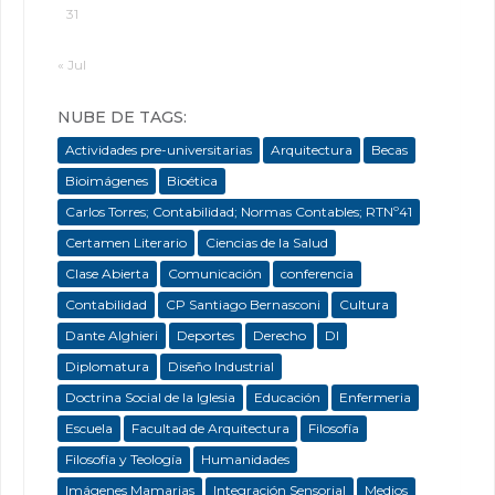
31
« Jul
NUBE DE TAGS:
Actividades pre-universitarias
Arquitectura
Becas
Bioimágenes
Bioética
Carlos Torres; Contabilidad; Normas Contables; RTNº41
Certamen Literario
Ciencias de la Salud
Clase Abierta
Comunicación
conferencia
Contabilidad
CP Santiago Bernasconi
Cultura
Dante Alghieri
Deportes
Derecho
DI
Diplomatura
Diseño Industrial
Doctrina Social de la Iglesia
Educación
Enfermeria
Escuela
Facultad de Arquitectura
Filosofía
Filosofía y Teología
Humanidades
Imágenes Mamarias
Integración Sensorial
Medios