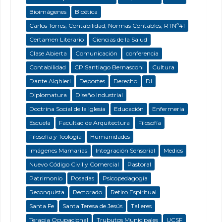
Bioimágenes
Bioética
Carlos Torres; Contabilidad; Normas Contables; RTNº41
Certamen Literario
Ciencias de la Salud
Clase Abierta
Comunicación
conferencia
Contabilidad
CP Santiago Bernasconi
Cultura
Dante Alghieri
Deportes
Derecho
DI
Diplomatura
Diseño Industrial
Doctrina Social de la Iglesia
Educación
Enfermeria
Escuela
Facultad de Arquitectura
Filosofía
Filosofía y Teología
Humanidades
Imágenes Mamarias
Integración Sensorial
Medios
Nuevo Código Civil y Comercial
Pastoral
Patrimonio
Posadas
Psicopedagogía
Reconquista
Rectorado
Retiro Espiritual
Santa Fe
Santa Teresa de Jesús
Talleres
Terapia Ocupacional
Trubutos Municipales
UCSF