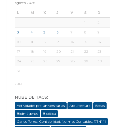
agosto 2026
L
M
X
J
V
S
D
1
2
3
4
5
6
7
8
9
10
11
12
13
14
15
16
17
18
19
20
21
22
23
24
25
26
27
28
29
30
31
« Jul
NUBE DE TAGS:
Actividades pre-universitarias
Arquitectura
Becas
Bioimágenes
Bioética
Carlos Torres; Contabilidad; Normas Contables; RTNº41