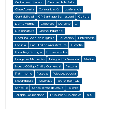
Certamen Literario
Ciencias de la Salud
Clase Abierta
Comunicación
conferencia
Contabilidad
CP Santiago Bernasconi
Cultura
Dante Alghieri
Deportes
Derecho
DI
Diplomatura
Diseño Industrial
Doctrina Social de la Iglesia
Educación
Enfermeria
Escuela
Facultad de Arquitectura
Filosofía
Filosofía y Teología
Humanidades
Imágenes Mamarias
Integración Sensorial
Medios
Nuevo Código Civil y Comercial
Pastoral
Patrimonio
Posadas
Psicopedagogía
Reconquista
Rectorado
Retiro Espiritual
Santa Fe
Santa Teresa de Jesús
Talleres
Terapia Ocupacional
Trubutos Municipales
UCSF