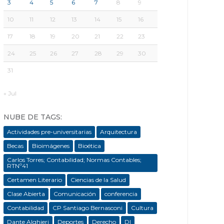
3
4
5
6
7
8
9
10
11
12
13
14
15
16
17
18
19
20
21
22
23
24
25
26
27
28
29
30
31
« Jul
NUBE DE TAGS:
Actividades pre-universitarias
Arquitectura
Becas
Bioimágenes
Bioética
Carlos Torres; Contabilidad; Normas Contables;
RTNº41
Certamen Literario
Ciencias de la Salud
Clase Abierta
Comunicación
conferencia
Contabilidad
CP Santiago Bernasconi
Cultura
Dante Alghieri
Deportes
Derecho
DI