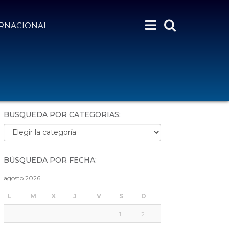
ERNACIONAL
BÚSQUEDA POR PALABRAS:
BÚSQUEDA POR CATEGORÍAS:
Búsqueda por categorías:
BÚSQUEDA POR FECHA:
agosto 2026
L
M
X
J
V
S
D
1
2