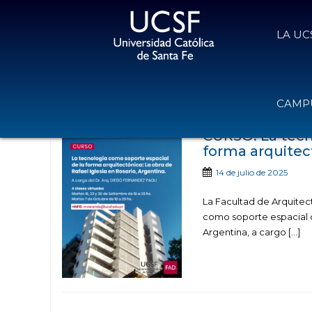
LA UC
Noticias publicad
CAMPU
CURSO: La tecn
forma arquitec
14 de julio de 2025
La Facultad de Arquitectu
como soporte espacial de
Argentina, a cargo […]