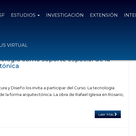
SF
ESTUDIOS
INVESTIGACIÓN
EXTENSIÓN
INT
as con el tag tectónica
S VIRTUAL
ología como soporte espacial de la
tónica
ra y Diseño los invita a participar del Curso: La tecnología
 la forma arquitectónica: La obra de Rafael Iglesia en Rosario,
Leer Más