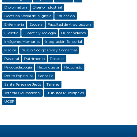
Diplomatura
Diseño Industrial
Doctrina Social de la Iglesia
Educación
Enfermeria
Escuela
Facultad de Arquitectura
Filosofía
Filosofía y Teología
Humanidades
Imágenes Mamarias
Integración Sensorial
Medios
Nuevo Código Civil y Comercial
Pastoral
Patrimonio
Posadas
Psicopedagogía
Reconquista
Rectorado
Retiro Espiritual
Santa Fe
Santa Teresa de Jesús
Talleres
Terapia Ocupacional
Trubutos Municipales
UCSF