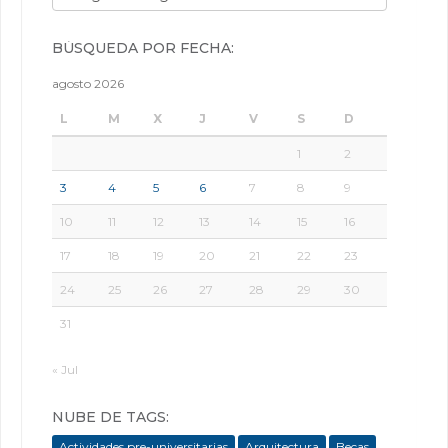
BÚSQUEDA POR FECHA:
agosto 2026
L
M
X
J
V
S
D
1
2
3
4
5
6
7
8
9
10
11
12
13
14
15
16
17
18
19
20
21
22
23
24
25
26
27
28
29
30
31
« Jul
NUBE DE TAGS:
Actividades pre-universitarias
Arquitectura
Becas