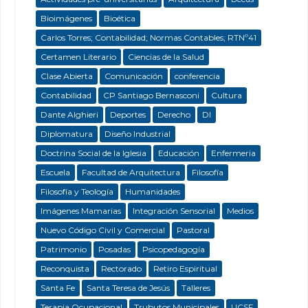
Bioimágenes
Bioética
Carlos Torres; Contabilidad; Normas Contables; RTNº41
Certamen Literario
Ciencias de la Salud
Clase Abierta
Comunicación
conferencia
Contabilidad
CP Santiago Bernasconi
Cultura
Dante Alghieri
Deportes
Derecho
DI
Diplomatura
Diseño Industrial
Doctrina Social de la Iglesia
Educación
Enfermeria
Escuela
Facultad de Arquitectura
Filosofía
Filosofía y Teología
Humanidades
Imágenes Mamarias
Integración Sensorial
Medios
Nuevo Código Civil y Comercial
Pastoral
Patrimonio
Posadas
Psicopedagogía
Reconquista
Rectorado
Retiro Espiritual
Santa Fe
Santa Teresa de Jesús
Talleres
Terapia Ocupacional
Trubutos Municipales
UCSF