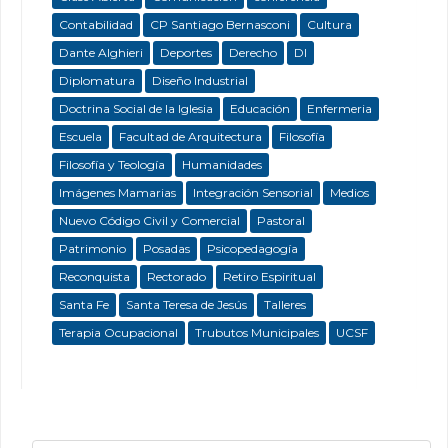
Contabilidad
CP Santiago Bernasconi
Cultura
Dante Alghieri
Deportes
Derecho
DI
Diplomatura
Diseño Industrial
Doctrina Social de la Iglesia
Educación
Enfermeria
Escuela
Facultad de Arquitectura
Filosofía
Filosofía y Teología
Humanidades
Imágenes Mamarias
Integración Sensorial
Medios
Nuevo Código Civil y Comercial
Pastoral
Patrimonio
Posadas
Psicopedagogía
Reconquista
Rectorado
Retiro Espiritual
Santa Fe
Santa Teresa de Jesús
Talleres
Terapia Ocupacional
Trubutos Municipales
UCSF