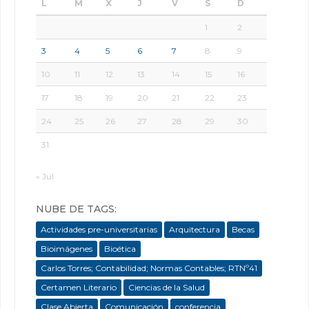
L
M
X
J
V
S
D
1
2
3
4
5
6
7
8
9
10
11
12
13
14
15
16
17
18
19
20
21
22
23
24
25
26
27
28
29
30
31
« Jul
NUBE DE TAGS:
Actividades pre-universitarias
Arquitectura
Becas
Bioimágenes
Bioética
Carlos Torres; Contabilidad; Normas Contables; RTNº41
Certamen Literario
Ciencias de la Salud
Clase Abierta
Comunicación
conferencia