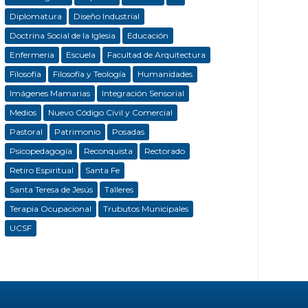
Diplomatura
Diseño Industrial
Doctrina Social de la Iglesia
Educación
Enfermeria
Escuela
Facultad de Arquitectura
Filosofía
Filosofía y Teología
Humanidades
Imágenes Mamarias
Integración Sensorial
Medios
Nuevo Código Civil y Comercial
Pastoral
Patrimonio
Posadas
Psicopedagogía
Reconquista
Rectorado
Retiro Espiritual
Santa Fe
Santa Teresa de Jesús
Talleres
Terapia Ocupacional
Trubutos Municipales
UCSF