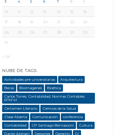
3
4
5
6
7
8
9
10
11
12
13
14
15
16
17
18
19
20
21
22
23
24
25
26
27
28
29
30
31
« Jul
NUBE DE TAGS:
Actividades pre-universitarias
Arquitectura
Becas
Bioimágenes
Bioética
Carlos Torres; Contabilidad; Normas Contables;
RTNº41
Certamen Literario
Ciencias de la Salud
Clase Abierta
Comunicación
conferencia
Contabilidad
CP Santiago Bernasconi
Cultura
Dante Alghieri
Deportes
Derecho
DI