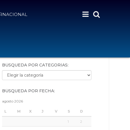
ERNACIONAL
BÚSQUEDA POR PALABRAS:
BÚSQUEDA POR CATEGORÍAS:
Búsqueda por categorías:
BÚSQUEDA POR FECHA:
agosto 2026
L
M
X
J
V
S
D
1
2