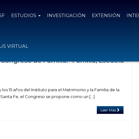
SF
ESTUDIOS
INVESTIGACIÓN
EXTENSIÓN
INT
n el tag vinculos conyugales
S VIRTUAL
V Congreso de Familia: “Familia, Escuela
 los 15 años del Instituto para el Matrimonio y la Familia de la
 Santa Fe, el Congreso se propone como un […]
Leer Más