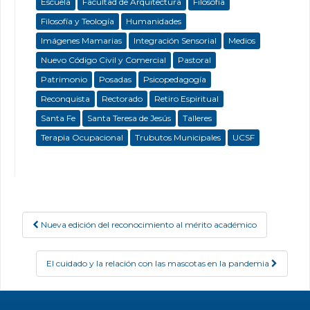
Escuela
Facultad de Arquitectura
Filosofía
Filosofía y Teología
Humanidades
Imágenes Mamarias
Integración Sensorial
Medios
Nuevo Código Civil y Comercial
Pastoral
Patrimonio
Posadas
Psicopedagogía
Reconquista
Rectorado
Retiro Espiritual
Santa Fe
Santa Teresa de Jesús
Talleres
Terapia Ocupacional
Trubutos Municipales
UCSF
Nueva edición del reconocimiento al mérito académico
Post navigation
El cuidado y la relación con las mascotas en la pandemia