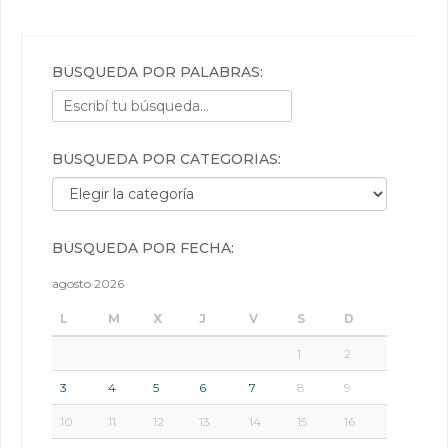
BÚSQUEDA POR PALABRAS:
BÚSQUEDA POR CATEGORÍAS:
Búsqueda por categorías:
BÚSQUEDA POR FECHA:
agosto 2026
L
M
X
J
V
S
D
1
2
3
4
5
6
7
8
9
10
11
12
13
14
15
16