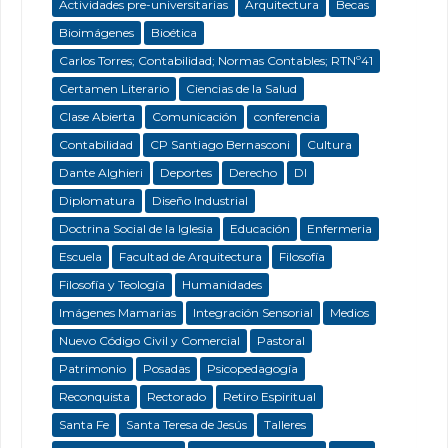
Actividades pre-universitarias
Arquitectura
Becas
Bioimágenes
Bioética
Carlos Torres; Contabilidad; Normas Contables; RTNº41
Certamen Literario
Ciencias de la Salud
Clase Abierta
Comunicación
conferencia
Contabilidad
CP Santiago Bernasconi
Cultura
Dante Alghieri
Deportes
Derecho
DI
Diplomatura
Diseño Industrial
Doctrina Social de la Iglesia
Educación
Enfermeria
Escuela
Facultad de Arquitectura
Filosofía
Filosofía y Teología
Humanidades
Imágenes Mamarias
Integración Sensorial
Medios
Nuevo Código Civil y Comercial
Pastoral
Patrimonio
Posadas
Psicopedagogía
Reconquista
Rectorado
Retiro Espiritual
Santa Fe
Santa Teresa de Jesús
Talleres