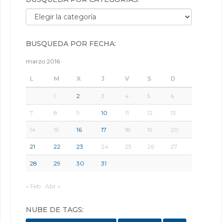
Búsqueda por categorías:
BÚSQUEDA POR FECHA:
marzo 2016
L
M
X
J
V
S
D
1
2
3
4
5
6
7
8
9
10
11
12
13
14
15
16
17
18
19
20
21
22
23
24
25
26
27
28
29
30
31
« Feb
Abr »
NUBE DE TAGS: