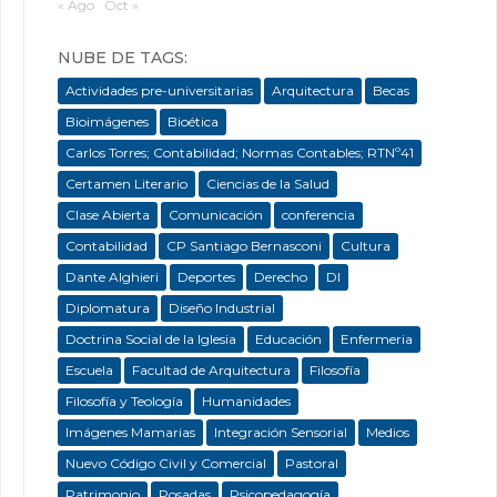
« Ago
Oct »
NUBE DE TAGS:
Actividades pre-universitarias
Arquitectura
Becas
Bioimágenes
Bioética
Carlos Torres; Contabilidad; Normas Contables; RTNº41
Certamen Literario
Ciencias de la Salud
Clase Abierta
Comunicación
conferencia
Contabilidad
CP Santiago Bernasconi
Cultura
Dante Alghieri
Deportes
Derecho
DI
Diplomatura
Diseño Industrial
Doctrina Social de la Iglesia
Educación
Enfermeria
Escuela
Facultad de Arquitectura
Filosofía
Filosofía y Teología
Humanidades
Imágenes Mamarias
Integración Sensorial
Medios
Nuevo Código Civil y Comercial
Pastoral
Patrimonio
Posadas
Psicopedagogía