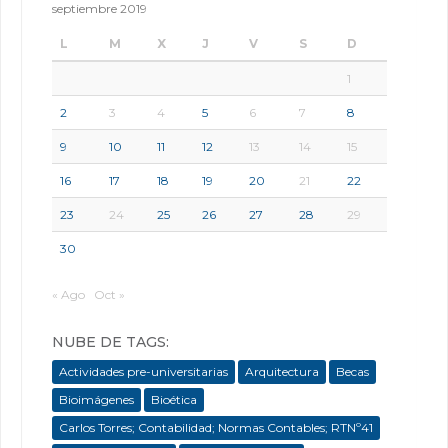
septiembre 2019
L
M
X
J
V
S
D
1
2
3
4
5
6
7
8
9
10
11
12
13
14
15
16
17
18
19
20
21
22
23
24
25
26
27
28
29
30
« Ago
Oct »
NUBE DE TAGS:
Actividades pre-universitarias
Arquitectura
Becas
Bioimágenes
Bioética
Carlos Torres; Contabilidad; Normas Contables; RTNº41