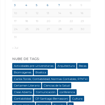
3
4
5
6
7
8
9
10
11
12
13
14
15
16
17
18
19
20
21
22
23
24
25
26
27
28
29
30
31
« Jul
NUBE DE TAGS:
Actividades pre-universitarias
Arquitectura
Becas
Bioimágenes
Bioética
Carlos Torres; Contabilidad; Normas Contables; RTNº41
Certamen Literario
Ciencias de la Salud
Clase Abierta
Comunicación
conferencia
Contabilidad
CP Santiago Bernasconi
Cultura