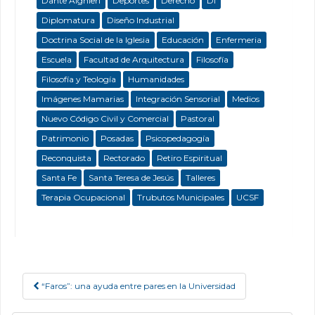
Dante Alghieri
Deportes
Derecho
DI
Diplomatura
Diseño Industrial
Doctrina Social de la Iglesia
Educación
Enfermeria
Escuela
Facultad de Arquitectura
Filosofía
Filosofía y Teología
Humanidades
Imágenes Mamarias
Integración Sensorial
Medios
Nuevo Código Civil y Comercial
Pastoral
Patrimonio
Posadas
Psicopedagogía
Reconquista
Rectorado
Retiro Espiritual
Santa Fe
Santa Teresa de Jesús
Talleres
Terapia Ocupacional
Trubutos Municipales
UCSF
“Faros”: una ayuda entre pares en la Universidad
Post navigation