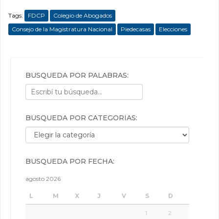
Tags:
FDCP
Colegio de Abogados
Consejo de la Magistratura Nacional
Piedecasas
Elecciones
BÚSQUEDA POR PALABRAS:
BÚSQUEDA POR CATEGORÍAS:
Búsqueda por categorías:
BÚSQUEDA POR FECHA:
agosto 2026
L
M
X
J
V
S
D
1
2