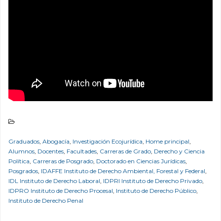
Graduados
,
Abogacía
,
Investigación Ecojurídica
,
Home principal
,
Alumnos
,
Docentes
,
Facultades
,
Carreras de Grado
,
Derecho y Ciencia
Política
,
Carreras de Posgrado
,
Doctorado en Ciencias Jurídicas
,
Posgrados
,
IDAFFE Instituto de Derecho Ambiental, Forestal y Federal
,
IDL Instituto de Derecho Laboral
,
IDPRI Instituto de Derecho Privado
,
IDPRO Instituto de Derecho Procesal
,
Instituto de Derecho Público
,
Instituto de Derecho Penal