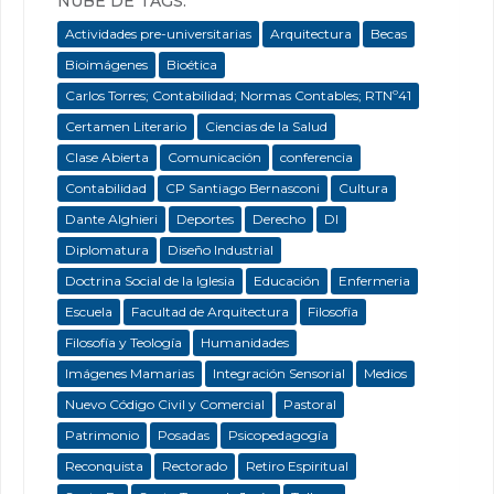
NUBE DE TAGS:
Actividades pre-universitarias
Arquitectura
Becas
Bioimágenes
Bioética
Carlos Torres; Contabilidad; Normas Contables; RTNº41
Certamen Literario
Ciencias de la Salud
Clase Abierta
Comunicación
conferencia
Contabilidad
CP Santiago Bernasconi
Cultura
Dante Alghieri
Deportes
Derecho
DI
Diplomatura
Diseño Industrial
Doctrina Social de la Iglesia
Educación
Enfermeria
Escuela
Facultad de Arquitectura
Filosofía
Filosofía y Teología
Humanidades
Imágenes Mamarias
Integración Sensorial
Medios
Nuevo Código Civil y Comercial
Pastoral
Patrimonio
Posadas
Psicopedagogía
Reconquista
Rectorado
Retiro Espiritual