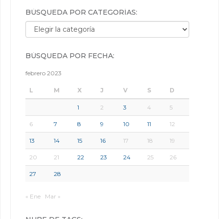
BÚSQUEDA POR CATEGORÍAS:
Búsqueda por categorías:
BÚSQUEDA POR FECHA:
febrero 2023
L
M
X
J
V
S
D
1
2
3
4
5
6
7
8
9
10
11
12
13
14
15
16
17
18
19
20
21
22
23
24
25
26
27
28
« Ene
Mar »