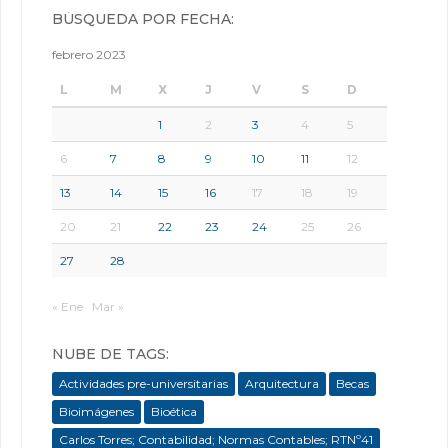
BÚSQUEDA POR FECHA:
febrero 2023
L
M
X
J
V
S
D
1
2
3
4
5
6
7
8
9
10
11
12
13
14
15
16
17
18
19
20
21
22
23
24
25
26
27
28
« Ene
Mar »
NUBE DE TAGS:
Actividades pre-universitarias
Arquitectura
Becas
Bioimágenes
Bioética
Carlos Torres; Contabilidad; Normas Contables; RTNº41