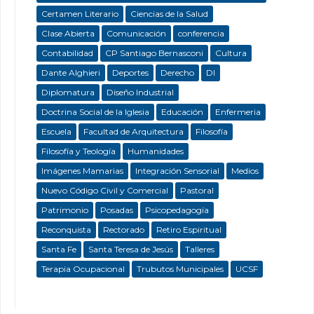
Certamen Literario
Ciencias de la Salud
Clase Abierta
Comunicación
conferencia
Contabilidad
CP Santiago Bernasconi
Cultura
Dante Alghieri
Deportes
Derecho
DI
Diplomatura
Diseño Industrial
Doctrina Social de la Iglesia
Educación
Enfermeria
Escuela
Facultad de Arquitectura
Filosofía
Filosofía y Teología
Humanidades
Imágenes Mamarias
Integración Sensorial
Medios
Nuevo Código Civil y Comercial
Pastoral
Patrimonio
Posadas
Psicopedagogía
Reconquista
Rectorado
Retiro Espiritual
Santa Fe
Santa Teresa de Jesús
Talleres
Terapia Ocupacional
Trubutos Municipales
UCSF