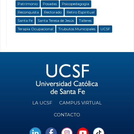
Patrimonio
Posadas
Psicopedagogía
Reconquista
Rectorado
Retiro Espiritual
Santa Fe
Santa Teresa de Jesús
Talleres
Terapia Ocupacional
Trubutos Municipales
UCSF
LA UCSF
CAMPUS VIRTUAL
CONTACTO