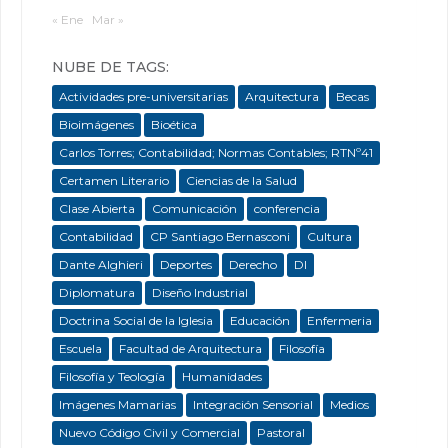
« Ene
Mar »
NUBE DE TAGS:
Actividades pre-universitarias
Arquitectura
Becas
Bioimágenes
Bioética
Carlos Torres; Contabilidad; Normas Contables; RTNº41
Certamen Literario
Ciencias de la Salud
Clase Abierta
Comunicación
conferencia
Contabilidad
CP Santiago Bernasconi
Cultura
Dante Alghieri
Deportes
Derecho
DI
Diplomatura
Diseño Industrial
Doctrina Social de la Iglesia
Educación
Enfermeria
Escuela
Facultad de Arquitectura
Filosofía
Filosofía y Teología
Humanidades
Imágenes Mamarias
Integración Sensorial
Medios
Nuevo Código Civil y Comercial
Pastoral