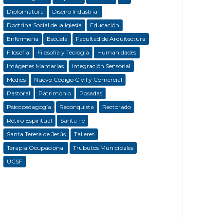
Diplomatura
Diseño Industrial
Doctrina Social de la Iglesia
Educación
Enfermeria
Escuela
Facultad de Arquitectura
Filosofía
Filosofía y Teología
Humanidades
Imágenes Mamarias
Integración Sensorial
Medios
Nuevo Código Civil y Comercial
Pastoral
Patrimonio
Posadas
Psicopedagogía
Reconquista
Rectorado
Retiro Espiritual
Santa Fe
Santa Teresa de Jesús
Talleres
Terapia Ocupacional
Trubutos Municipales
UCSF