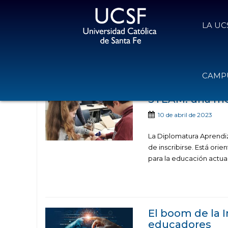
LA UC
Noticias publicadas en la catego
CAMPU
STEAM: una me
10 de abril de 2023
La Diplomatura Aprendiz
de inscribirse. Está or
para la educación actual
El boom de la In
educadores