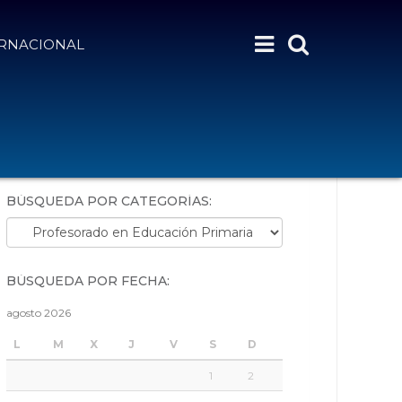
ERNACIONAL
BÚSQUEDA POR PALABRAS:
BÚSQUEDA POR CATEGORÍAS:
Búsqueda por categorías:
BÚSQUEDA POR FECHA:
agosto 2026
L
M
X
J
V
S
D
1
2