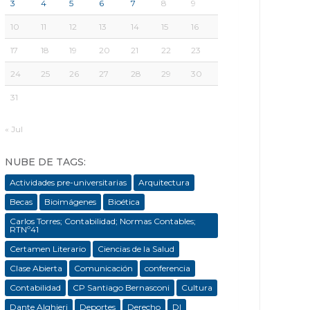
3
4
5
6
7
8
9
10
11
12
13
14
15
16
17
18
19
20
21
22
23
24
25
26
27
28
29
30
31
« Jul
NUBE DE TAGS:
Actividades pre-universitarias
Arquitectura
Becas
Bioimágenes
Bioética
Carlos Torres; Contabilidad; Normas Contables;
RTNº41
Certamen Literario
Ciencias de la Salud
Clase Abierta
Comunicación
conferencia
Contabilidad
CP Santiago Bernasconi
Cultura
Dante Alghieri
Deportes
Derecho
DI