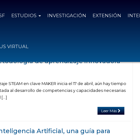
SF
ESTUDIOS
INVESTIGACIÓN
EXTENSIÓN
INT
ría "Profesorado en Educación Primaria"
S VIRTUAL
todología de aprendizaje innovadora
aje STEAM en clave MAKER inicia el 17 de abril, aún hay tiempo
ientada al desarrollo de competencias y capacidades necesarias
 […]
Leer Más
teligencia Artificial, una guía para