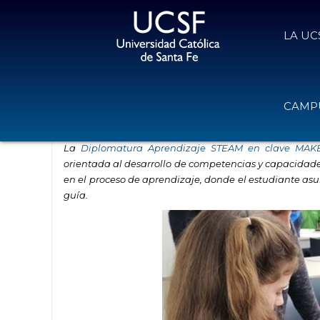
LA UC
STEAM: una metodología de apren
CAMPU
10 de abril de 2023
Volver
La
Diplomatura Aprendizaje STEAM en clave MAK
orientada al desarrollo de competencias y capacidades
en el proceso de aprendizaje, donde el estudiante asu
guía.