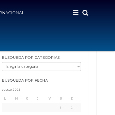
ERNACIONAL
BÚSQUEDA POR PALABRAS:
BÚSQUEDA POR CATEGORÍAS:
Búsqueda por categorías:
BÚSQUEDA POR FECHA:
agosto 2026
L
M
X
J
V
S
D
1
2