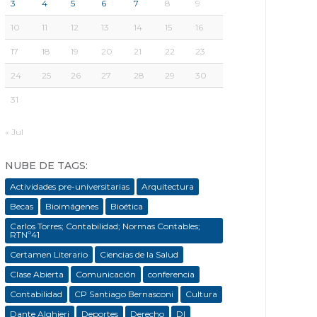
3
4
5
6
7
8
9
10
11
12
13
14
15
16
17
18
19
20
21
22
23
24
25
26
27
28
29
30
31
« Jul
NUBE DE TAGS:
Actividades pre-universitarias
Arquitectura
Becas
Bioimágenes
Bioética
Carlos Torres; Contabilidad; Normas Contables;
RTNº41
Certamen Literario
Ciencias de la Salud
Clase Abierta
Comunicación
conferencia
Contabilidad
CP Santiago Bernasconi
Cultura
Dante Alghieri
Deportes
Derecho
DI