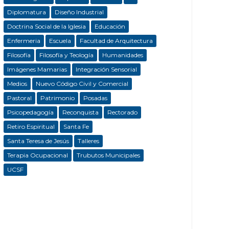
Diplomatura
Diseño Industrial
Doctrina Social de la Iglesia
Educación
Enfermeria
Escuela
Facultad de Arquitectura
Filosofía
Filosofía y Teología
Humanidades
Imágenes Mamarias
Integración Sensorial
Medios
Nuevo Código Civil y Comercial
Pastoral
Patrimonio
Posadas
Psicopedagogía
Reconquista
Rectorado
Retiro Espiritual
Santa Fe
Santa Teresa de Jesús
Talleres
Terapia Ocupacional
Trubutos Municipales
UCSF