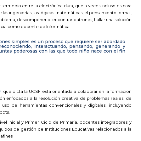
ntermedio entre la electrónica dura, que a veces incluso es cara
 las ingenierías, las lógicas matemáticas, el pensamiento formal,
roblema, descomponerlo, encontrar patrones, hallar una solución
ncia como docente de Informática.
iones simples es un proceso que requiere ser abordado
 reconociendo, interactuando, pensando, generando y
untas poderosas con las que todo niño nace con el fin
M
que dicta la UCSF está orientada a colaborar en la formación
n enfocados a la resolución creativa de problemas reales, de
l uso de herramientas convencionales y digitales, incluyendo
bots.
vel Inicial y Primer Ciclo de Primaria, docentes integradores y
quipos de gestión de Instituciones Educativas relacionados a la
afines.