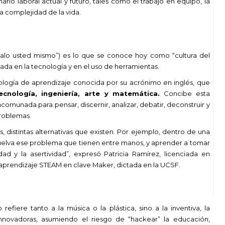
io laboral actual y futuro, tales como el trabajo en equipo, la
a complejidad de la vida.
galo usted mismo”) es lo que se conoce hoy como “cultura del
sada en la tecnología y en el uso de herramientas.
logía de aprendizaje conocida por su acrónimo en inglés, que
tecnología, ingeniería, arte y matemática.
Concibe esta
omunada para pensar, discernir, analizar, debatir, deconstruir y
problemas.
, distintas alternativas que existen. Por ejemplo, dentro de una
esuelva ese problema que tienen entre manos, y aprender a tomar
ad y la asertividad”, expresó Patricia Ramírez, licenciada en
 aprendizaje STEAM en clave Maker, dictada en la UCSF.
efiere tanto a la música o la plástica, sino a la inventiva, la
innovadoras, asumiendo el riesgo de “hackear” la educación,