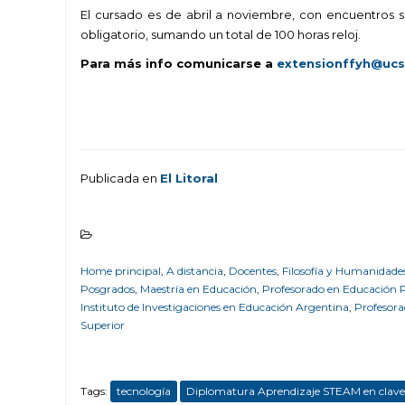
El cursado es de abril a noviembre, con encuentros si
obligatorio, sumando un total de 100 horas reloj.
Para más info comunicarse a
extensionffyh@ucs
.
Publicada en
El Litoral
.
Home principal
,
A distancia
,
Docentes
,
Filosofía y Humanidade
Posgrados
,
Maestría en Educación
,
Profesorado en Educación 
Instituto de Investigaciones en Educación Argentina
,
Profesora
Superior
Tags:
tecnología
Diplomatura Aprendizaje STEAM en cla