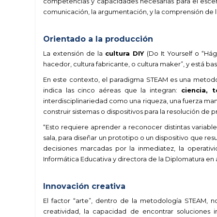
competencias y capacidades necesarias para el escenar
comunicación, la argumentación, y la comprensión de l
.
Orientado a la producción
La extensión de la
cultura DIY
(Do It Yourself o “Há
hacedor, cultura fabricante, o cultura maker”, y está ba
En este contexto, el paradigma STEAM es una metodo
indica las cinco aéreas que la integran:
ciencia, 
interdisciplinariedad como una riqueza, una fuerza manc
construir sistemas o dispositivos para la resolución de 
“Esto requiere aprender a reconocer distintas variables
sala, para diseñar un prototipo o un dispositivo que r
decisiones marcadas por la inmediatez, la operativid
Informática Educativa y directora de la Diplomatura en
.
Innovación creativa
El factor “arte”, dentro de la metodología STEAM, no r
creatividad, la capacidad de encontrar soluciones 