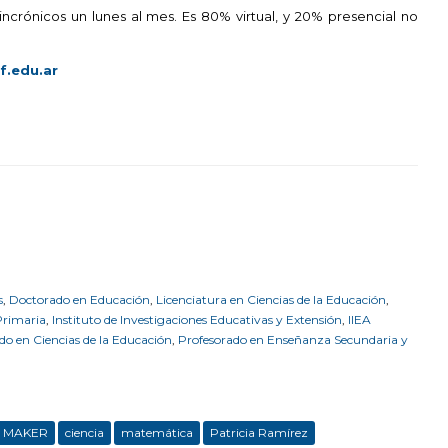
ncrónicos un lunes al mes. Es 80% virtual, y 20% presencial no
f.edu.ar
s
,
Doctorado en Educación
,
Licenciatura en Ciencias de la Educación
,
Primaria
,
Instituto de Investigaciones Educativas y Extensión
,
IIEA
do en Ciencias de la Educación
,
Profesorado en Enseñanza Secundaria y
ve MAKER
ciencia
matemática
Patricia Ramírez