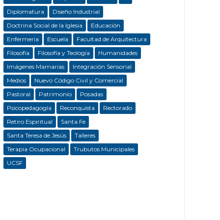
Diplomatura
Diseño Industrial
Doctrina Social de la Iglesia
Educación
Enfermeria
Escuela
Facultad de Arquitectura
Filosofía
Filosofía y Teología
Humanidades
Imágenes Mamarias
Integración Sensorial
Medios
Nuevo Código Civil y Comercial
Pastoral
Patrimonio
Posadas
Psicopedagogía
Reconquista
Rectorado
Retiro Espiritual
Santa Fe
Santa Teresa de Jesús
Talleres
Terapia Ocupacional
Trubutos Municipales
UCSF