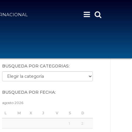
ERNACIONAL
BÚSQUEDA POR PALABRAS:
BÚSQUEDA POR CATEGORÍAS:
Búsqueda por categorías:
BÚSQUEDA POR FECHA:
agosto 2026
L
M
X
J
V
S
D
1
2