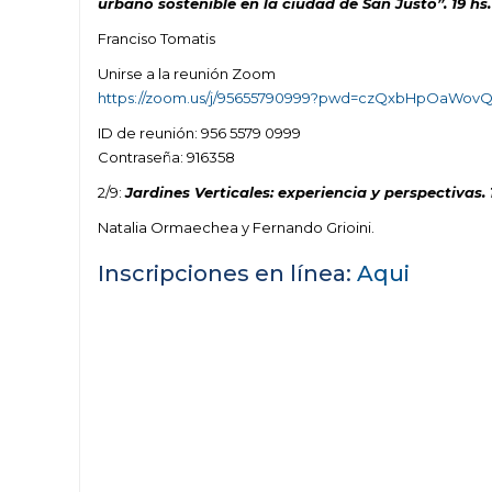
urbano sostenible en la ciudad de San Justo”. 19 hs.
Franciso Tomatis
Unirse a la reunión Zoom
https://zoom.us/j/95655790999?pwd=czQxbHpOaWo
ID de reunión: 956 5579 0999
Contraseña: 916358
2/9:
Jardines Verticales: experiencia y perspectivas. 
Natalia Ormaechea y Fernando Grioini.
Inscripciones en línea:
Aqui