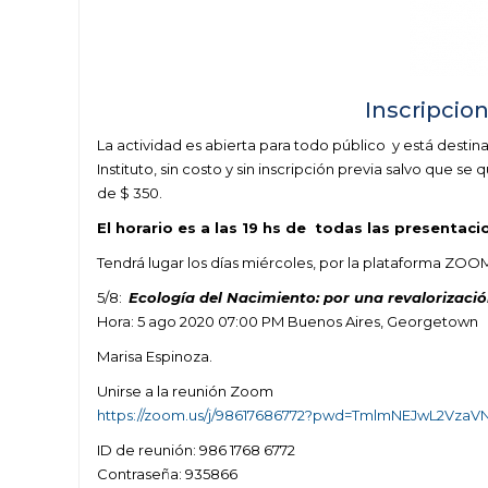
Inscripcio
La actividad es abierta para todo público y está destin
Instituto, sin costo y sin inscripción previa salvo que se
de $ 350.
El horario es a las 19 hs de todas las presentaci
Tendrá lugar los días miércoles, por la plataforma ZOOM
5/8:
Ecología del Nacimiento: por una revalorizació
Hora: 5 ago 2020 07:00 PM Buenos Aires, Georgetown
Marisa Espinoza.
Unirse a la reunión Zoom
https://zoom.us/j/98617686772?pwd=TmlmNEJwL2Vza
ID de reunión: 986 1768 6772
Contraseña: 935866