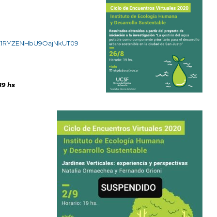
vQ1RYZENHbU9OajNkUT09
19 hs