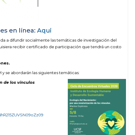
nes en línea:
Aqui
ada a difundir socialmente las temáticas de investigación del
 quisiera recibir certificado de participación que tendrá un costo
ones.
 y se abordarán las siguientes temáticas:
n de los vínculos
VNhR215ZUVSN09oZz09