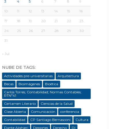
3
4
5
6
7
8
9
10
11
12
13
14
15
16
17
18
19
20
21
22
23
24
25
26
27
28
29
30
31
« Jul
NUBE DE TAGS:
Actividades pre-universitarias
Arquitectura
Becas
Bioimágenes
Bioética
Carlos Torres; Contabilidad; Normas Contables;
RTNº41
Certamen Literario
Ciencias de la Salud
Clase Abierta
Comunicación
conferencia
Contabilidad
CP Santiago Bernasconi
Cultura
Dante Alghieri
Deportes
Derecho
DI