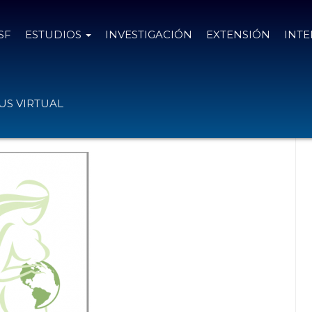
SF
ESTUDIOS
INVESTIGACIÓN
EXTENSIÓN
INT
o de Ecología Humana y Desarrollo
S VIRTUAL