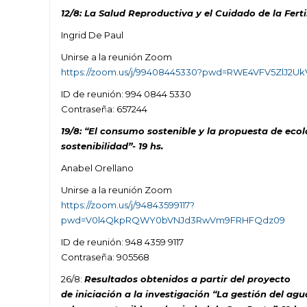
12/8: La Salud Reproductiva y el Cuidado de la Fertil
Ingrid De Paul
Unirse a la reunión Zoom
https://zoom.us/j/99408445330?pwd=RWE4VFV5ZlJ2
ID de reunión: 994 0844 5330
Contraseña: 657244
19/8: “El consumo sostenible y la propuesta de ecolo
sostenibilidad”- 19 hs.
Anabel Orellano
Unirse a la reunión Zoom
https://zoom.us/j/94843599117?
pwd=V0l4QkpRQWY0bVNJd3RwVm9FRHFQdz09
ID de reunión: 948 4359 9117
Contraseña: 905568
26/8:
Resultados obtenidos a partir del proyecto
de iniciación a la investigación “La gestión del a