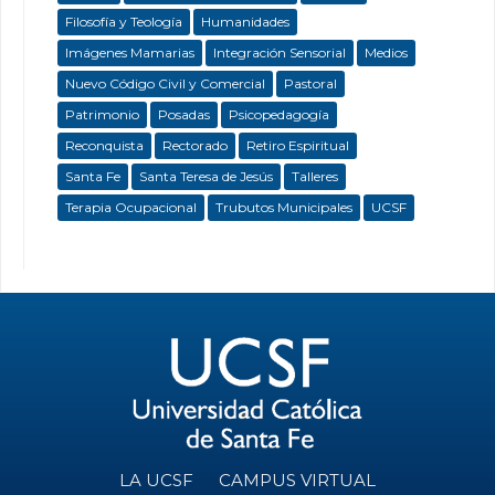
Filosofía y Teología
Humanidades
Imágenes Mamarias
Integración Sensorial
Medios
Nuevo Código Civil y Comercial
Pastoral
Patrimonio
Posadas
Psicopedagogía
Reconquista
Rectorado
Retiro Espiritual
Santa Fe
Santa Teresa de Jesús
Talleres
Terapia Ocupacional
Trubutos Municipales
UCSF
LA UCSF
CAMPUS VIRTUAL