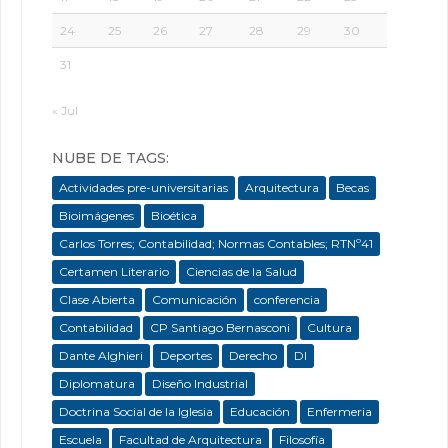
24
25
26
27
28
29
30
31
« Jul
NUBE DE TAGS:
Actividades pre-universitarias
Arquitectura
Becas
Bioimágenes
Bioética
Carlos Torres; Contabilidad; Normas Contables; RTNº41
Certamen Literario
Ciencias de la Salud
Clase Abierta
Comunicación
conferencia
Contabilidad
CP Santiago Bernasconi
Cultura
Dante Alghieri
Deportes
Derecho
DI
Diplomatura
Diseño Industrial
Doctrina Social de la Iglesia
Educación
Enfermeria
Escuela
Facultad de Arquitectura
Filosofía