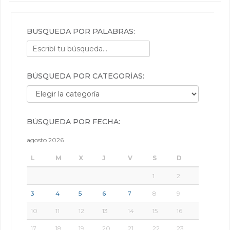
BÚSQUEDA POR PALABRAS:
BÚSQUEDA POR CATEGORÍAS:
Búsqueda por categorías:
BÚSQUEDA POR FECHA:
agosto 2026
L
M
X
J
V
S
D
1
2
3
4
5
6
7
8
9
10
11
12
13
14
15
16
17
18
19
20
21
22
23