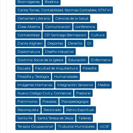
Bioimágenes
Bioética
Carlos Torres; Contabilidad; Normas Contables; RTNº41
Certamen Literario
Ciencias de la Salud
Clase Abierta
Comunicación
conferencia
Contabilidad
CP Santiago Bernasconi
Cultura
Dante Alghieri
Deportes
Derecho
DI
Diplomatura
Diseño Industrial
Doctrina Social de la Iglesia
Educación
Enfermeria
Escuela
Facultad de Arquitectura
Filosofía
Filosofía y Teología
Humanidades
Imágenes Mamarias
Integración Sensorial
Medios
Nuevo Código Civil y Comercial
Pastoral
Patrimonio
Posadas
Psicopedagogía
Reconquista
Rectorado
Retiro Espiritual
Santa Fe
Santa Teresa de Jesús
Talleres
Terapia Ocupacional
Trubutos Municipales
UCSF