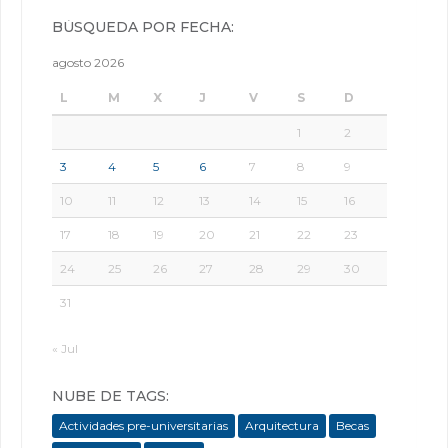
BÚSQUEDA POR FECHA:
agosto 2026
L
M
X
J
V
S
D
1
2
3
4
5
6
7
8
9
10
11
12
13
14
15
16
17
18
19
20
21
22
23
24
25
26
27
28
29
30
31
« Jul
NUBE DE TAGS:
Actividades pre-universitarias
Arquitectura
Becas